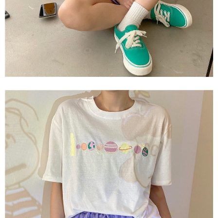
AFTEE 於本服務必要服務範圍內運用。關於 AFTEE 對於個人資料之蒐集、
處理、利用，詳參 AFTEE 官網之『個人資料蒐集、處理及利用告知聲明』
（
https://aftee.tw/privacypolicy/
）。
若款項超過繳費期限，將根據當次的金額加收年利率 16% 的逾期滯納金。
未成年的使用者，請事先徵得法定代理人或監護人之同意方可使用
AFTEE。
若您對於個人資料之處理、利用有任何疑問，或欲行使相關法律權利，請聯
繫恩沛科技股份有限公司。若您不同意我們將上開所示之個人資料，連同必
要之購買訂單資訊提供予 AFTEE ，或讓 AFTEE 蒐集處理利用您的個人資
料，請勿選用本服務。