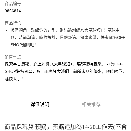
商品编号
超商取货付款
9866814
LINE Pay
商品特色
Apple Pay
換個視角，點綴你的造型，別錯過刺繡八大星球短T！星球主
題，時尚潮流，簡約設計，質感舒適。優惠來襲，快來50%OFF
街口支付
SHOP選購吧！
悠遊付
销售重点
Google Pay
探索宇宙奧秘，穿上刺繡八大星球短T，展現獨特風采。50％OFF
SHOP狂賀開幕，短TEE瘋狂大減價！前所未見的優惠，限時限量，
Plus PAY
趕快入手！
大哥付你分期
相关说明
【大哥付你分期使用说明】
AFTEE先享后付
1. 本服务由台湾大哥大提供，电信用户可立即使用无须另外申请。（限个人
详细说明
相关推荐
月租型门号，不开放公司户及预付卡使用）
相关说明
2. 付款方式选择 “大哥付你分期”，订单成立后会自动跳转到大哥付的交易流
一、關於 AFTEE先享後付
程，验证手机门号后，选择欲分期的期数、缴款截止日，确认付款后即完成
ATM付款
1. 於付款方式選擇AFTEE先享後付，將跳出AFTEE先享後付手機驗證視
交易。
窗。
商品採現貨 預購，預購追加為14-20工作天(不含
3. 实际核准额度、可分期数及费用金额请依后续交易确认页面所载为准。
2. 進行簡訊驗證之後，即可完成結帳手續。