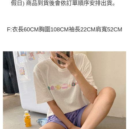
运送方式
假日) 商品到貨後會依訂單順序安排出貨。
4. 订单成立30分钟内，如未前往确认交易或遇审核未通过，订单将自动取
3. 訂單確認後不需事先繳費，商品會配送至您的指定地址。
消。如遇 “转专审核”未通过状况，表示未达系统评分，恕无法说明评估内
4. 下訂完成後，您的手機會收到一封繳費通知簡訊，APP會員則會收到
全家取貨付款
容。
AFTEE APP推播通知。
【缴款方式说明】
每笔NT$45
5. 收到商品當下無需繳費，確認無誤後，請再利用繳費通知簡訊或AFTEE
1. 分期款项不并入电信账单，“大哥付你分期”于每月结算日后寄送缴费提醒
APP於四大便利商店‧ATM/網銀等方式進行付款。
F:衣長60CM胸圍108CM袖長22CM肩寬52CM
短信。
付款 後全家取貨
2. 通过短信链接打开账单后，可选择 “超商条码／台湾大直营门市／银行转
請留意繳費期限為 14 天。唯有下載 AFTEE App 成為 AFTEE 會員者方能享
每笔NT$45
账／街口支付／iPASS MONEY”等通路缴费。
有最長 45 天內付款之服務。
7-11取貨付款
【注意事项】
繳費期限，為商家向您請款的時間，再加上使用AFTEE可延長的天數所計算
1. 本服务系由 “台湾大哥大股份有限公司”所提供，让用户于交易时，得通过
每笔NT$45，满NT$499(含以上)免运费
出。使用AFTEE下訂可以延長您收到商品前的繳費天數，但無法保證一定能
本服务购买商品或服务，并由商店将买卖／分期付款买卖价金债权让与本公
夠在期限內收到商品(例如:預購商品或預計到貨時間較長者)。因此無論收到
司后，依约使用本公司账单缴交账款。
付款 後7-11取貨
商品與否，仍需要請您在AFTEE規定的時間內完成繳費。
2. 基于同意付款使用 “大哥付你分期”之契约关系目的，商店将以您的个人资
每笔NT$45，满NT$499(含以上)免运费
料（包含姓名、电话或地址）提供予台湾大哥大进项收集、处理及利用，由
二、付款限制
台湾大哥大与本人进行分期账单所需资料之确认、核对及更正。
1. 初次使用 AFTEE 時，將依認證結果及本公司審查結果，核予每個人不同
宅配
3. 完整用户服务条款，请详阅以下链接：
https://oppay.tw/userRule
之上限額度
2. 結帳金額須大於NT$30
每笔NT$70，满NT$499(含以上)免运费
3. 目前僅支援台灣會員
三、聲明條款
「AFTEE先享後付」(下稱本服務)乃由恩沛科技股份有限公司(下稱 AFTEE )
所提供，並由 AFTEE 向您收取款項。因使用本服務所須提供之個人資料(包
含但不限於訂購人姓名、電話，收件人姓名、電話、收件地址)，將交付予