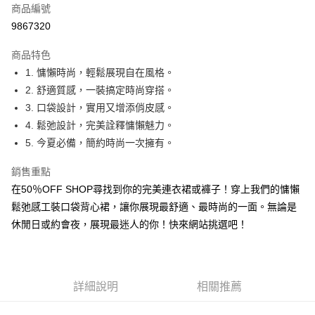
商品編號
超商取貨付款
9867320
LINE Pay
商品特色
Apple Pay
1. 慵懶時尚，輕鬆展現自在風格。
2. 舒適質感，一裝搞定時尚穿搭。
街口支付
3. 口袋設計，實用又增添俏皮感。
悠遊付
4. 鬆弛設計，完美詮釋慵懶魅力。
5. 今夏必備，簡約時尚一次擁有。
Google Pay
銷售重點
全盈+PAY
在50％OFF SHOP尋找到你的完美連衣裙或褲子！穿上我們的慵懶
大哥付你分期
鬆弛感工裝口袋背心裙，讓你展現最舒適、最時尚的一面。無論是
相關說明
休閒日或約會夜，展現最迷人的你！快來網站挑選吧！
【大哥付你分期使用說明】
AFTEE先享後付
1.本服務由台灣大哥大提供，台灣大哥大用戶可立即使用無須另外申請。
2.付款方式選擇「大哥付你分期」，訂單成立後會自動跳轉到大哥付的交易
相關說明
流程，驗證手機門號後，選擇欲分期的期數、繳款截止日，確認付款後即完
【關於「AFTEE先享後付」】
成交易。
ATM付款
詳細說明
相關推薦
AFTEE先享後付是「在收到商品之後才付款」的支付方式。 讓您購物簡單
3.實際核准額度、可分期數及費用金額請依後續交易確認頁面所載為準。
便利好安心！
4.訂單成立30分鐘內，如未前往確認交易或遇審核未通過，訂單將自動取
１．簡單：不需註冊會員、不需綁卡、不需儲值。