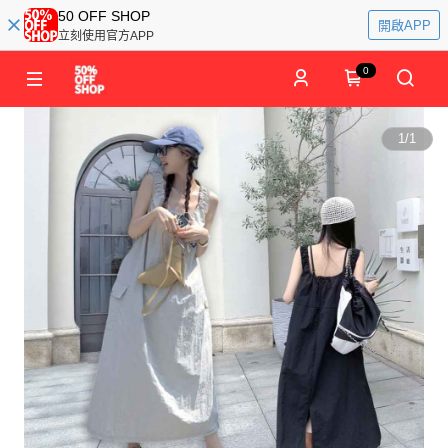
50 OFF SHOP
開啟APP
立刻使用官方APP
0
1
/
1