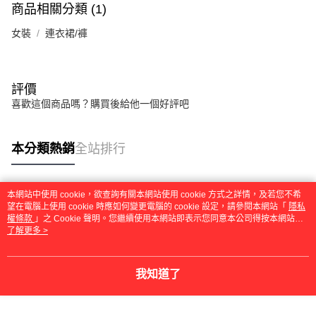
商品相關分類 (1)
女裝
連衣裙/褲
評價
喜歡這個商品嗎？購買後給他一個好評吧
本分類熱銷
全站排行
本網站中使用 cookie，欲查詢有關本網站使用 cookie 方式之詳情，及若您不希
熱門標籤
望在電腦上使用 cookie 時應如何變更電腦的 cookie 設定，請參閱本網站「
隱私
權條款
」之 Cookie 聲明。您繼續使用本網站即表示您同意本公司得按本網站使
用條款之 Cookie 聲明使用 cookie。
了解更多 >
我知道了