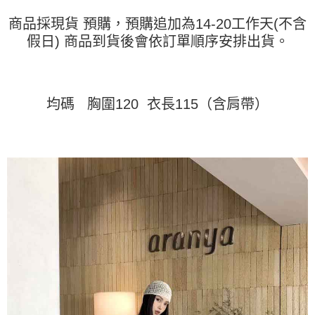
運送方式
消。如遇「轉專審核」未通過狀況，表示未達大哥付你分期系統評分，恕無
２．便利：只要手機號碼，簡訊認證，即可結帳。
法說明評估內容。
商品採現貨 預購，預購追加為14-20工作天(不含
３．安心：先確認商品／服務後，再付款。
全家取貨付款
【繳款方式說明】
假日) 商品到貨後會依訂單順序安排出貨。
1.分期款項不併入電信帳單，「大哥付你分期」於每月結算日後寄送繳費提
每筆NT$45
【「AFTEE先享後付」結帳流程】
醒簡訊。
１．於結帳方式選擇「AFTEE先享後付」後，將跳轉至「AFTEE先享後付」
2.透過簡訊連結打開帳單後，可選擇「超商條碼／台灣大直營門市／銀行轉
付款 後全家取貨
結帳頁面，進行簡訊認證並確認金額後，即可完成結帳。
帳／街口支付／iPASS MONEY」等通路繳費。
２．訂單成立數日內，您將收到繳費通知簡訊。
每筆NT$45
３．收到繳費通知簡訊後14天內，點擊此簡訊中的連結，可透過四大超商／
均碼 胸圍120 衣長115（含肩帶）
【注意事項】
ATM／網路銀行／等多元方式進行付款，方視為交易完成。
7-11取貨付款
1.本服務係由「台灣大哥大股份有限公司」（以下簡稱本公司）所提供，讓
※ 請注意：結帳手續完成當下不需立刻繳費，但若您需要取消訂單，請聯絡
用戶於交易時，得透過本服務購買商品或服務，並由商店將買賣／分期付款
每筆NT$45，滿NT$499(含以上)免運費
購買商品的店家。未經商家同意取消之訂單仍視為有效，需透過AFTEE先享
買賣價金債權讓與本公司後，依約使用本公司帳單繳交帳款。
後付繳納相關費用。
2.基於同意付款使用「大哥付你分期」之契約關係目的，商店將以您的個人
付款 後7-11取貨
※ 交易是否成功請以「AFTEE先享後付 」之結帳頁面顯示為準，若有關於
資料（包含姓名、電話或地址）提供予台灣大哥大進項蒐集、處理及利用，
是否繳費成功／繳費後需取消欲退款等相關疑問，請聯繫「AFTEE先享後付
每筆NT$45，滿NT$499(含以上)免運費
由本公司與您本人進行分期帳單所需資料之確認、核對及更正。
客戶支援中心」
https://netprotections.freshdesk.com/support/home
3.完整用戶服務條款，請詳閱以下連結：
https://oppay.tw/userRule
宅配
【注意事項】
１．透過由恩沛科技股份有限公司提供之「AFTEE先享後付」服務完成之交
每筆NT$70，滿NT$499(含以上)免運費
易，需依本服務之必要範圍內提供個人資料，並將交易相關給付款項請求債
權轉讓予恩沛科技股份有限公司。
２．關於個人資料處理事宜，請瀏覽以下網址：
https://aftee.tw/terms/#terms3
３．未成年的使用者請事先徵得法定代理人或監護人之同意方可使用
「AFTEE先享後付」，若未經同意申辦者引起之損失，本公司不負相關責