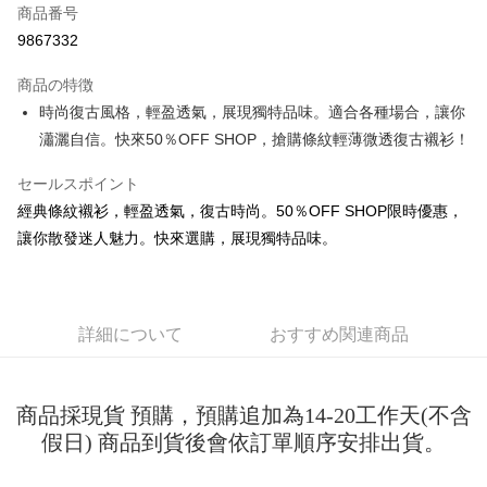
商品番号
コンビニ店頭代金引換
9867332
LINE Pay
商品の特徴
Apple Pay
時尚復古風格，輕盈透氣，展現獨特品味。適合各種場合，讓你
瀟灑自信。快來50％OFF SHOP，搶購條紋輕薄微透復古襯衫！
JKOPAY
セールスポイント
Easy Wallet
經典條紋襯衫，輕盈透氣，復古時尚。50％OFF SHOP限時優惠，
Google Pay
讓你散發迷人魅力。快來選購，展現獨特品味。
Plus Pay
OP Pay Later
説明
詳細について
おすすめ関連商品
【OP Pay Later 使用説明】
AFTEE代金後払い
1. 本サービスは台湾大哥大によって提供され、台湾大哥大のユーザーは追
加の申請なしで即時に利用可能です。
説明
商品採現貨 預購，預購追加為14-20工作天(不含
2. 支払い方法で「OP Pay Later」を選択すると、注文が成立した後に自動
一、 AFTEE代金後払いについて
的に OP Pay Later の取引プロセスに移行し、携帯番号を確認後、分割払
假日) 商品到貨後會依訂單順序安排出貨。
ATM払い
1.お支払い方法でAFTEE代金後払いを選択すると、携帯電話認証ウィンド
いの回数や支払い期限を選択し、支払いを確認すると取引が完了します。
ウが表示されます。
3. 実際の承認額、分割回数および費用については、後続の取引確認ページ
2.SMSで認証してお支払い手続を進めてください。