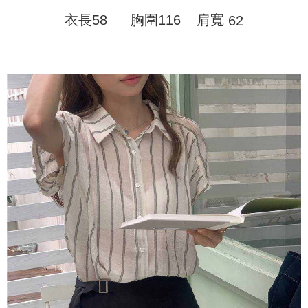
配送方法
を基準とします。
3.注文するときのお支払いは不要です。商品はご指定の住所に配送されま
4. 注文成立後30分以内に確認取引を行わない場合や審査が通過しない場
衣長58
胸圍116
肩寬
62
す。
全家取貨付款
合、注文は自動的にキャンセルされます。「転専審査」に未通過の状況が
4.ご注文が完了すると、携帯に支払い通知のSMSが届きます。アプリ会員
発生した場合は、システムの評価基準に達していないことを意味し、評価
配送毎にNT$45
の場合は、AFTEE アプリプッシュ通知が届きます。
内容についての説明はいたしかねます。
5.商品受け取り時のお支払いは不要です。商品を確かめてから、SMSまた
付款 後全家取貨
はアプリの通知に従って、4大コンビニ、またはATM/オンラインバンキン
グでお支払いください。
配送毎にNT$45
【支払い方法の説明】
1. 分割払いの金額は電信請求書に統合されず、「OP Pay Later」は毎月の
代金納付期限は最短で 14 日以内ですので、ご注意ください。AFTEE アプ
7-11取貨付款
締め日後に支払いリマインダーのSMSを送信します。
リをダウンロードして AFTEE 会員になるとお支払い期限を最長 45 日以内
2. SMSのリンクを通じて請求書を開いた後、「コンビニバーコード／台湾
配送毎にNT$45、NT$499以上で送料無料
まで延長できます。
大直営店舗／銀行振込／街口支払い／iPASS MONEY」などのチャネルで
支払いを選択できます。
付款 後7-11取貨
お支払期限は、ショップが請求した期日と、AFTEEで延長できる日数をも
とに計算されます。AFTEEで注文すると、商品を受け取るまで支払い期限
配送毎にNT$45、NT$499以上で送料無料
【注意事項】
を延長できますが、商品を期限内に受け取れない場合があります（例：予
1. 本サービスは「台湾大哥大株式会社」（以下「当社」といいます）によ
約商品や商品到着日が比較的遅い商品）。そのため、商品到着の有無に関
宅配
って提供され、ユーザーが取引時に本サービスを通じて商品やサービスを
わらず、AFTEEで指定された期限内にお支払いください。
購入できるようにし、店舗が売買／分割払い売買の債権を当社に譲渡した
配送毎にNT$70、NT$499以上で送料無料
後、契約に基づいて当社の請求書で帳款を支払うことになります。
二、支払い限度額
2. 「OP Pay Later」を利用する契約関係の目的から、店舗はあなたの個人
1.初回 AFTEEを ご利用の際に、認証結果及び当社の審査の結果に基づ
情報（名前、電話または住所を含む）を台湾大哥大に提供し、収集、処理
き、限度額が設定されます。
および利用するために、当社があなた本人と分割請求書に必要な情報の確
2.決済金額は最低NT$20です。
認、照合および修正を行います。
3.現在、台湾の会員のみご利用いただけます。
3. 完全なユーザーサービス規約については、以下のリンクを参照してくだ
さい：
https://oppay.tw/userRule
三、利用規約「AFTEE代金後払い」（以下当サービスという）はネットプ