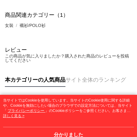
商品関連カテゴリー（1）
女裝
襯衫/POLO衫
レビュー
この商品が気に入りましたか？購入された商品のレビューを投稿
してください
本カテゴリーの人気商品
サイト全体のランキング
当サイトではCookieを使用しています。当サイトのCookie使用に関する詳細
人気タグ
や、Cookieを無効にしたい場合のブラウザでの設定方法については、当サイト
「
プライバシーポリシー
」のCookieポリシーをご参照ください。お客さま
が、当サイトを引き続き使用される場合、当社がサイト利用規約のCookieポリ
詳しく見る >
シーに基づいてCookieを使用することに同意したものとみなします。
分かりました