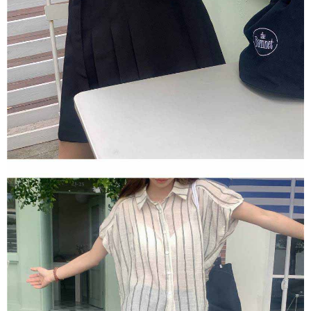
ロテクションズ（以下 AFTEE という）が提供し、AFTEEが代金を徴収し
ます。当サービスご利用の際に提供しなければならない個人情報（注文者
の氏名、電話番号、受取人の氏名、電話番号、受取人住所を含むがこれに
限らない）は、AFTEEに渡され当サービスで必要な範囲内で利用されま
す。AFTEEの個人情報の収集、処理、利用について、詳細はAFTEE公式ホ
ームページの『個人情報の収集、処理及び利用に関する声明』をご参照く
ださい（
https://aftee.tw/privacypolicy/
）。
AFTEEの初回ご利用の際に、審査を通過すれば、最高額がNT$10,000にな
ります。支払い期限を過ぎた場合、その金額に基づいて年利20%の遅延滞
納金が加算されます。未成年の利用者は、事前に法定代理人または後見人
の同意を得ればAFTEEをご利用いただけます。
個人情報の処理、利用について疑問がある、または関連する法律の権利を
行使したい場合は、ネットプロテクションズ
cs_tw@netprotections.co.jp
にご連絡ください。上記に示した個人情報を、必要な購入注文書とあわせ
てAFTEEにご提供いただく、またはAFTEEにあなたの個人情報の収集、処
理、利用を許可することににご同意いただけない場合は、当サービスを選
択しないでください。