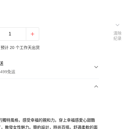
清除
纪录
预计 20 个工作天出货
送
499免运
次付款
付款
的獨特風格，感受幸福的親和力。穿上幸福感愛心甜酷
T，散發女性魅力。簡約設計，時尚百搭。舒適柔軟的面