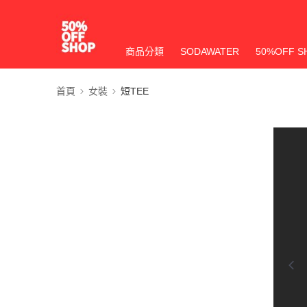
商品分類
SODAWATER
50%OFF S
首頁
女裝
短TEE