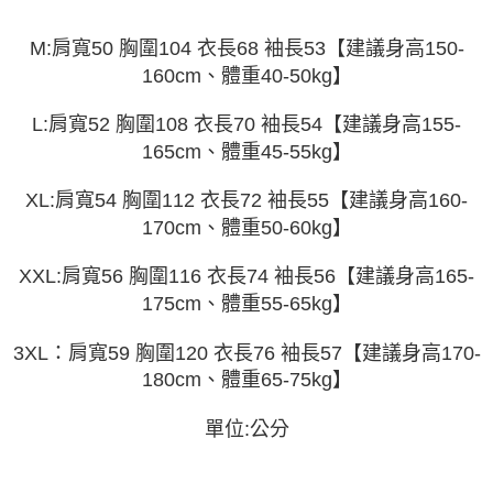
運送方式
消。如遇「轉專審核」未通過狀況，表示未達大哥付你分期系統評分，恕無
２．便利：只要手機號碼，簡訊認證，即可結帳。
法說明評估內容。
３．安心：先確認商品／服務後，再付款。
全家取貨付款
M:肩寬50 胸圍104 衣長68 袖長53【建議身高150-
【繳款方式說明】
1.分期款項不併入電信帳單，「大哥付你分期」於每月結算日後寄送繳費提
160cm、體重40-50kg】
每筆NT$45
【「AFTEE先享後付」結帳流程】
醒簡訊。
１．於結帳方式選擇「AFTEE先享後付」後，將跳轉至「AFTEE先享後付」
2.透過簡訊連結打開帳單後，可選擇「超商條碼／台灣大直營門市／銀行轉
付款 後全家取貨
結帳頁面，進行簡訊認證並確認金額後，即可完成結帳。
L:肩寬52 胸圍108 衣長70 袖長54【建議身高155-
帳／街口支付／iPASS MONEY」等通路繳費。
２．訂單成立數日內，您將收到繳費通知簡訊。
每筆NT$45
165cm、體重45-55kg】
３．收到繳費通知簡訊後14天內，點擊此簡訊中的連結，可透過四大超商／
【注意事項】
ATM／網路銀行／等多元方式進行付款，方視為交易完成。
7-11取貨付款
1.本服務係由「台灣大哥大股份有限公司」（以下簡稱本公司）所提供，讓
※ 請注意：結帳手續完成當下不需立刻繳費，但若您需要取消訂單，請聯絡
XL:肩寬54 胸圍112 衣長72 袖長55【建議身高160-
用戶於交易時，得透過本服務購買商品或服務，並由商店將買賣／分期付款
每筆NT$45，滿NT$499(含以上)免運費
購買商品的店家。未經商家同意取消之訂單仍視為有效，需透過AFTEE先享
170cm、體重50-60kg】
買賣價金債權讓與本公司後，依約使用本公司帳單繳交帳款。
後付繳納相關費用。
2.基於同意付款使用「大哥付你分期」之契約關係目的，商店將以您的個人
付款 後7-11取貨
※ 交易是否成功請以「AFTEE先享後付 」之結帳頁面顯示為準，若有關於
資料（包含姓名、電話或地址）提供予台灣大哥大進項蒐集、處理及利用，
XXL:肩寬56 胸圍116 衣長74 袖長56【建議身高165-
是否繳費成功／繳費後需取消欲退款等相關疑問，請聯繫「AFTEE先享後付
每筆NT$45，滿NT$499(含以上)免運費
由本公司與您本人進行分期帳單所需資料之確認、核對及更正。
客戶支援中心」
https://netprotections.freshdesk.com/support/home
175cm、體重55-65kg】
3.完整用戶服務條款，請詳閱以下連結：
https://oppay.tw/userRule
宅配
【注意事項】
3XL：肩寬59 胸圍120 衣長76 袖長57【建議身高170-
１．透過由恩沛科技股份有限公司提供之「AFTEE先享後付」服務完成之交
每筆NT$70，滿NT$499(含以上)免運費
易，需依本服務之必要範圍內提供個人資料，並將交易相關給付款項請求債
180cm、體重65-75kg】
權轉讓予恩沛科技股份有限公司。
２．關於個人資料處理事宜，請瀏覽以下網址：
單位:公分
https://aftee.tw/terms/#terms3
３．未成年的使用者請事先徵得法定代理人或監護人之同意方可使用
「AFTEE先享後付」，若未經同意申辦者引起之損失，本公司不負相關責