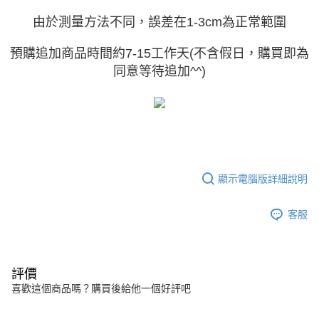
任。
４．使用「AFTEE先享後付」時，將依據個別帳號之用戶狀況，依本公司即
由於測量方法不同，誤差在1-3cm為正常範圍
時審查核予不同之上限額度；若仍有額度不足之情形，本公司將視審查結果
請求用戶進行身份認證。
預購追加商品時間約7-15工作天(不含假日，購買即為
５．嚴禁一人註冊多個帳號或使用他人資訊註冊。若發現惡意使用之情形，
恩沛科技股份有限公司將有權停止該用戶之使用額度並採取法律行動。
同意等待追加^^)
顯示電腦版詳細說明
客服
評價
喜歡這個商品嗎？購買後給他一個好評吧