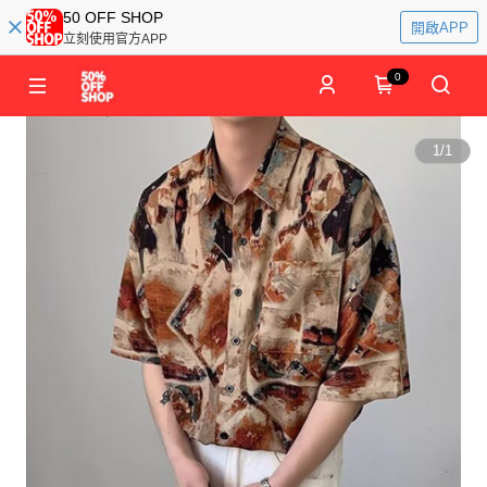
50 OFF SHOP
開啟APP
立刻使用官方APP
0
1
/
1