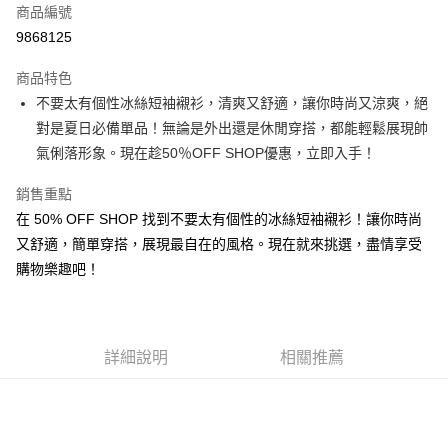
商品編號
超商取貨付款
9868125
LINE Pay
商品特色
Apple Pay
不要太有個性冰絲短袖襯衫，清爽又舒適，讓你時尚又涼爽，絕
對是夏日必備單品！無論是外出還是休閒穿搭，都能輕鬆展現帥
街口支付
氣俐落形象。現在趁50％OFF SHOP優惠，立即入手！
悠遊付
銷售重點
Google Pay
在 50% OFF SHOP 找到不要太有個性的冰絲短袖襯衫！讓你時尚
又舒適，簡單穿搭，展現最自在的風格。現在就來挑選，盡情享受
全盈+PAY
購物樂趣吧！
大哥付你分期
相關說明
【大哥付你分期使用說明】
AFTEE先享後付
1.本服務由台灣大哥大提供，台灣大哥大用戶可立即使用無須另外申請。
詳細說明
相關推薦
2.付款方式選擇「大哥付你分期」，訂單成立後會自動跳轉到大哥付的交易
相關說明
流程，驗證手機門號後，選擇欲分期的期數、繳款截止日，確認付款後即完
【關於「AFTEE先享後付」】
成交易。
ATM付款
AFTEE先享後付是「在收到商品之後才付款」的支付方式。 讓您購物簡單
3.實際核准額度、可分期數及費用金額請依後續交易確認頁面所載為準。
便利好安心！
4.訂單成立30分鐘內，如未前往確認交易或遇審核未通過，訂單將自動取
１．簡單：不需註冊會員、不需綁卡、不需儲值。