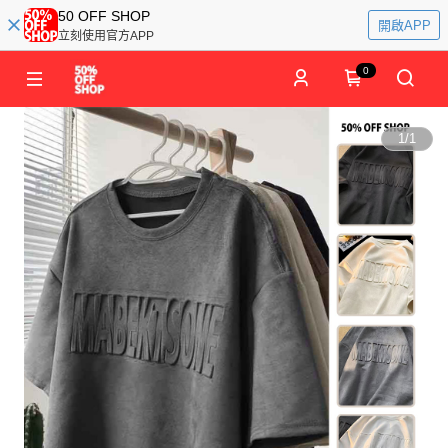
50 OFF SHOP
開啟APP
立刻使用官方APP
0
1
/
1