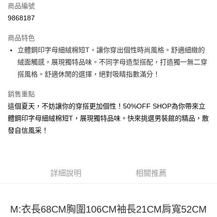
商品編號
超商取貨付款
9868187
LINE Pay
商品特色
Apple Pay
立體鋼印字母細絨棉短T，讓你穿出個性時尚風格。舒適細緻的
絨面觸感，展現獨特品味。不同字母造型搭配，打造獨一無二穿
街口支付
搭風格。舒適休閒的選擇，絕對吸睛指數滿分！
悠遊付
銷售重點
Google Pay
這個夏天，不妨讓你的穿搭更加個性！50%OFF SHOP為你帶來立
體鋼印字母細絨棉短T，展現獨特品味。快來挑選男裝館的精品，散
全盈+PAY
發自信風采！
大哥付你分期
相關說明
【大哥付你分期使用說明】
AFTEE先享後付
1.本服務由台灣大哥大提供，台灣大哥大用戶可立即使用無須另外申請。
詳細說明
相關推薦
2.付款方式選擇「大哥付你分期」，訂單成立後會自動跳轉到大哥付的交易
相關說明
流程，驗證手機門號後，選擇欲分期的期數、繳款截止日，確認付款後即完
【關於「AFTEE先享後付」】
成交易。
ATM付款
AFTEE先享後付是「在收到商品之後才付款」的支付方式。 讓您購物簡單
3.實際核准額度、可分期數及費用金額請依後續交易確認頁面所載為準。
M:衣長68CM胸圍106CM袖長21CM肩寬52CM
便利好安心！
4.訂單成立30分鐘內，如未前往確認交易或遇審核未通過，訂單將自動取
１．簡單：不需註冊會員、不需綁卡、不需儲值。