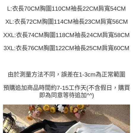
運送方式
消。如遇「轉專審核」未通過狀況，表示未達大哥付你分期系統評分，恕無
２．便利：只要手機號碼，簡訊認證，即可結帳。
L:衣長70CM胸圍110CM袖長22CM肩寬54CM
法說明評估內容。
３．安心：先確認商品／服務後，再付款。
全家取貨付款
【繳款方式說明】
1.分期款項不併入電信帳單，「大哥付你分期」於每月結算日後寄送繳費提
每筆NT$45
XL:衣長72CM胸圍114CM袖長23CM肩寬56CM
【「AFTEE先享後付」結帳流程】
醒簡訊。
１．於結帳方式選擇「AFTEE先享後付」後，將跳轉至「AFTEE先享後付」
2.透過簡訊連結打開帳單後，可選擇「超商條碼／台灣大直營門市／銀行轉
付款 後全家取貨
結帳頁面，進行簡訊認證並確認金額後，即可完成結帳。
XXL:衣長74CM胸圍118CM袖長24CM肩寬58CM
帳／街口支付／iPASS MONEY」等通路繳費。
２．訂單成立數日內，您將收到繳費通知簡訊。
每筆NT$45
３．收到繳費通知簡訊後14天內，點擊此簡訊中的連結，可透過四大超商／
【注意事項】
3XL:衣長76CM胸圍122CM袖長25CM肩寬60CM
ATM／網路銀行／等多元方式進行付款，方視為交易完成。
7-11取貨付款
1.本服務係由「台灣大哥大股份有限公司」（以下簡稱本公司）所提供，讓
※ 請注意：結帳手續完成當下不需立刻繳費，但若您需要取消訂單，請聯絡
用戶於交易時，得透過本服務購買商品或服務，並由商店將買賣／分期付款
每筆NT$45，滿NT$499(含以上)免運費
購買商品的店家。未經商家同意取消之訂單仍視為有效，需透過AFTEE先享
買賣價金債權讓與本公司後，依約使用本公司帳單繳交帳款。
後付繳納相關費用。
2.基於同意付款使用「大哥付你分期」之契約關係目的，商店將以您的個人
付款 後7-11取貨
※ 交易是否成功請以「AFTEE先享後付 」之結帳頁面顯示為準，若有關於
資料（包含姓名、電話或地址）提供予台灣大哥大進項蒐集、處理及利用，
由於測量方法不同，誤差在1-3cm為正常範圍
是否繳費成功／繳費後需取消欲退款等相關疑問，請聯繫「AFTEE先享後付
每筆NT$45，滿NT$499(含以上)免運費
由本公司與您本人進行分期帳單所需資料之確認、核對及更正。
客戶支援中心」
https://netprotections.freshdesk.com/support/home
3.完整用戶服務條款，請詳閱以下連結：
https://oppay.tw/userRule
預購追加商品時間約7-15工作天(不含假日，購買
宅配
【注意事項】
即為同意等待追加^^)
１．透過由恩沛科技股份有限公司提供之「AFTEE先享後付」服務完成之交
每筆NT$70，滿NT$499(含以上)免運費
易，需依本服務之必要範圍內提供個人資料，並將交易相關給付款項請求債
權轉讓予恩沛科技股份有限公司。
２．關於個人資料處理事宜，請瀏覽以下網址：
https://aftee.tw/terms/#terms3
３．未成年的使用者請事先徵得法定代理人或監護人之同意方可使用
「AFTEE先享後付」，若未經同意申辦者引起之損失，本公司不負相關責