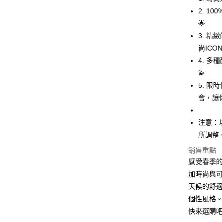
2. 
Apple Pay
🌟
街口支付
3. 
尚ICO
悠遊付
4. 
Google Pa
💫
5. 
全盈+PAY
會，讓
大哥付你
相關說明
注意：
【大哥付
AFTEE先
所調整
1.本服務
2.付款方
相關說明
銷售重點
流程，驗
【關於「A
感受春季的
ATM付款
完成交易
AFTEE
3.實際核
加時尚與可
便利好安
4.訂單成
１．簡單
天候的舒
消。如遇
２．便利
運送方式
個性風格。
無法說明
３．安心
【繳款方
快來選購
全家取貨
1.分期款
【「AFT