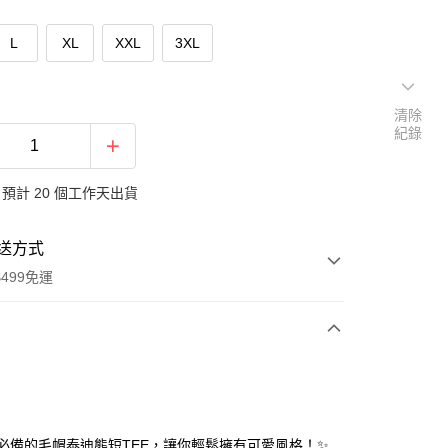
L
XL
XXL
3XL
清除
紀錄
預計 20 個工作天出貨
送方式
499免運
次付款
付款
時尚必備的毛帽泰迪熊短TEE，讓你輕鬆擁有可愛風格！✨