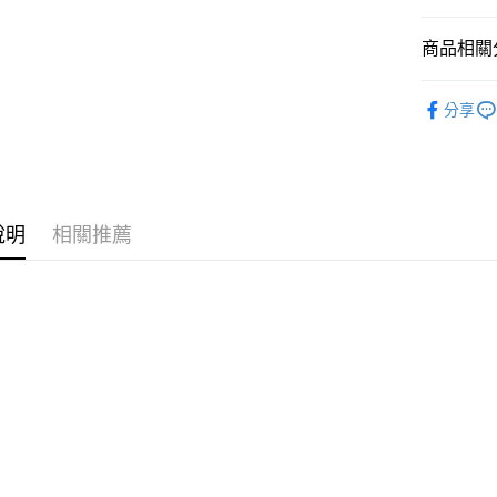
醒簡訊。
每筆NT$4
１．於結帳
2.透過簡
付」結帳
商品相關分
帳／街口支
付款 後全
２．訂單
３．收到繳
每筆NT$4
【注意事
男裝
短
／ATM／
1.本服務
分享
※ 請注意
7-11取貨
SODAWAT
用戶於交
絡購買商品
款買賣價
先享後付
每筆NT$4
SODAWAT
2.基於同
※ 交易是
資料（包
是否繳費成
付款 後7-
用，由本
付客戶支
每筆NT$4
3.完整用
說明
相關推薦
【注意事
宅配
１．透過由
交易，需
每筆NT$7
求債權轉
２．關於
https://aft
３．未成
「AFTE
任。
４．使用「
即時審查
結果請求
５．嚴禁