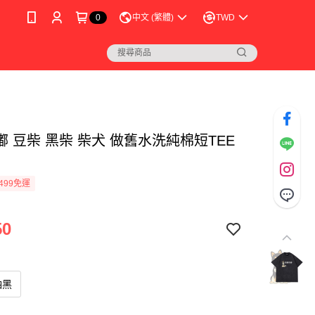
0
中文 (繁體)
TWD
 豆柴 黑柴 柴犬 做舊水洗純棉短TEE
499免運
50
袖黑