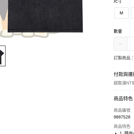
尺寸
M
數量
訂製商品：
付款與運
超取滿NT$
付款方式
商品特色
信用卡一
商品編號
9887528
超商取貨
商品特色
LINE Pay
1. 