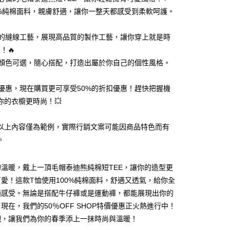
100%純棉面料，親膚舒適，讓你一整天都感受到柔軟呵護。
精緻的縫線工藝，展現高品質的製作工藝，讓你穿上就是時
N！🔥
多種顏色可選，隨心搭配，打造出屬於你自己的個性風格。
y
限時優惠，現在購買更可享受50%的折扣優惠！趕快把握機
你的衣櫥更時尚！💥
分期
以上內容僅為範例，實際行銷文案可能因商品特色而有
你分期使用說明】
享後付
。
由台灣大哥大提供，台灣大哥大用戶可立即使用無須另外申請。
式選擇「大哥付你分期」，訂單成立後會自動跳轉到大哥付的交易
證手機門號後，選擇欲分期的期數、繳款截止日，確認付款後即
FTEE先享後付」】
溫暖，戴上一頂毛帽泰迪熊純棉短TEE，讓你的造型更
。
先享後付是「在收到商品之後才付款」的支付方式。 讓您購物簡單
准額度、可分期數及費用金額請依後續交易確認頁面所載為準。
愛！這款T恤使用100%純棉面料，舒適又透氣，給你全
心！
立30分鐘內，如未前往確認交易或遇審核未通過，訂單將自動取
：不需註冊會員、不需綁卡、不需儲值。
適感受。無論是搭配牛仔褲或是運動褲，都能展現出你的
「轉專審核」未通過狀況，表示未達大哥付你分期系統評分，恕
：只要手機號碼，簡訊認證，即可結帳。
現在，我們的50％OFF SHOP特價優惠正火熱進行中！
評估內容。
：先確認商品／服務後，再付款。
式說明】
吧，讓我們為你的春季添上一抹時尚與溫暖！
付款
項不併入電信帳單，「大哥付你分期」於每月結算日後寄送繳費提
EE先享後付」結帳流程】