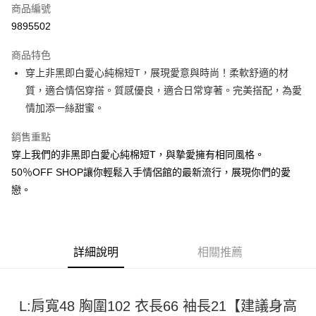
商品編號
超商取貨付款
9895502
LINE Pay
商品特色
Apple Pay
穿上非黑即白愛心純棉短T，展現愛意與時尚！柔軟舒適的材
質，適合情侶穿搭。質感優良，適合日常穿著。完美搭配，為愛
街口支付
情加添一絲甜蜜。
悠遊付
銷售重點
Google Pay
穿上我們的非黑即白愛心純棉短T，與摯愛擁有相同風格。
50％OFF SHOP讓你輕鬆入手情侶館的最新流行，展現你們的愛
全盈+PAY
戀。
大哥付你分期
相關說明
【大哥付你分期使用說明】
AFTEE先享後付
1.本服務由台灣大哥大提供，台灣大哥大用戶可立即使用無須另外申請。
詳細說明
相關推薦
2.付款方式選擇「大哥付你分期」，訂單成立後會自動跳轉到大哥付的交易
相關說明
流程，驗證手機門號後，選擇欲分期的期數、繳款截止日，確認付款後即完
【關於「AFTEE先享後付」】
成交易。
ATM付款
AFTEE先享後付是「在收到商品之後才付款」的支付方式。 讓您購物簡單
3.實際核准額度、可分期數及費用金額請依後續交易確認頁面所載為準。
便利好安心！
L:肩寬48 胸圍102 衣長66 袖長21【建議身高
4.訂單成立30分鐘內，如未前往確認交易或遇審核未通過，訂單將自動取
１．簡單：不需註冊會員、不需綁卡、不需儲值。