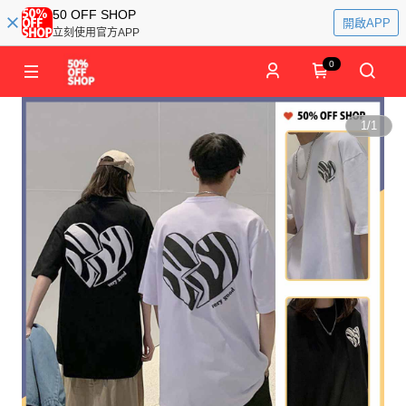
50 OFF SHOP
開啟APP
立刻使用官方APP
0
1
/
1