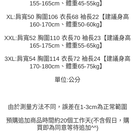
155-165cm、體重45-55kg】
運送方式
消。如遇「轉專審核」未通過狀況，表示未達大哥付你分期系統評分，恕無
２．便利：只要手機號碼，簡訊認證，即可結帳。
法說明評估內容。
３．安心：先確認商品／服務後，再付款。
全家取貨付款
【繳款方式說明】
XL:肩寬50 胸圍106 衣長68 袖長22【建議身高
1.分期款項不併入電信帳單，「大哥付你分期」於每月結算日後寄送繳費提
每筆NT$45
【「AFTEE先享後付」結帳流程】
160-170cm、體重50-60kg】
醒簡訊。
１．於結帳方式選擇「AFTEE先享後付」後，將跳轉至「AFTEE先享後付」
2.透過簡訊連結打開帳單後，可選擇「超商條碼／台灣大直營門市／銀行轉
付款 後全家取貨
結帳頁面，進行簡訊認證並確認金額後，即可完成結帳。
帳／街口支付／iPASS MONEY」等通路繳費。
XXL:肩寬52 胸圍110 衣長70 袖長23【建議身高
２．訂單成立數日內，您將收到繳費通知簡訊。
每筆NT$45
３．收到繳費通知簡訊後14天內，點擊此簡訊中的連結，可透過四大超商／
165-175cm、體重55-65kg】
【注意事項】
ATM／網路銀行／等多元方式進行付款，方視為交易完成。
7-11取貨付款
1.本服務係由「台灣大哥大股份有限公司」（以下簡稱本公司）所提供，讓
※ 請注意：結帳手續完成當下不需立刻繳費，但若您需要取消訂單，請聯絡
用戶於交易時，得透過本服務購買商品或服務，並由商店將買賣／分期付款
3XL:肩寬54 胸圍114 衣長72 袖長24【建議身高
每筆NT$45，滿NT$499(含以上)免運費
購買商品的店家。未經商家同意取消之訂單仍視為有效，需透過AFTEE先享
買賣價金債權讓與本公司後，依約使用本公司帳單繳交帳款。
後付繳納相關費用。
170-180cm、體重65-75kg】
2.基於同意付款使用「大哥付你分期」之契約關係目的，商店將以您的個人
付款 後7-11取貨
※ 交易是否成功請以「AFTEE先享後付 」之結帳頁面顯示為準，若有關於
資料（包含姓名、電話或地址）提供予台灣大哥大進項蒐集、處理及利用，
是否繳費成功／繳費後需取消欲退款等相關疑問，請聯繫「AFTEE先享後付
每筆NT$45，滿NT$499(含以上)免運費
由本公司與您本人進行分期帳單所需資料之確認、核對及更正。
單位:公分
客戶支援中心」
https://netprotections.freshdesk.com/support/home
3.完整用戶服務條款，請詳閱以下連結：
https://oppay.tw/userRule
宅配
【注意事項】
１．透過由恩沛科技股份有限公司提供之「AFTEE先享後付」服務完成之交
每筆NT$70，滿NT$499(含以上)免運費
易，需依本服務之必要範圍內提供個人資料，並將交易相關給付款項請求債
由於測量方法不同，誤差在1-3cm為正常範圍
權轉讓予恩沛科技股份有限公司。
２．關於個人資料處理事宜，請瀏覽以下網址：
https://aftee.tw/terms/#terms3
預購追加商品時間約20個工作天(不含假日，購
３．未成年的使用者請事先徵得法定代理人或監護人之同意方可使用
買即為同意等待追加^^)
「AFTEE先享後付」，若未經同意申辦者引起之損失，本公司不負相關責