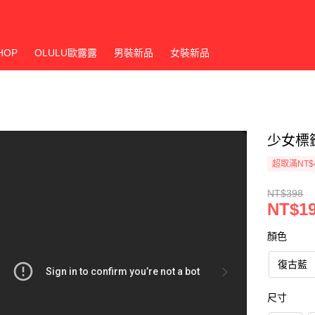
HOP
OLULU歐露露
男裝新品
女裝新品
少女標
超取滿NT$
NT$398
NT$1
顏色
復古藍
尺寸