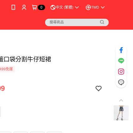
0
中文 (繁體)
TWD
籤口袋分割牛仔短裙
499免運
99