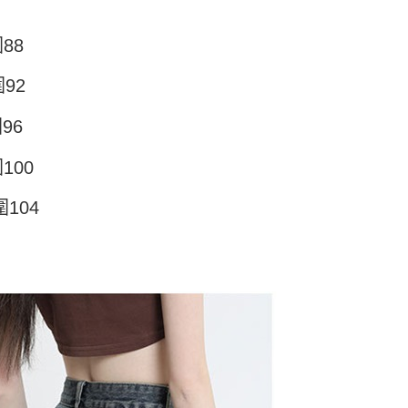
頁面，進行簡訊認證並確認金額後，即可完成結帳。
付／iPASS MONEY」等通路繳費。
家取貨
成立數日內，您將收到繳費通知簡訊。
費通知簡訊後14天內，點擊此簡訊中的連結，可透過四大超商
5
88
項】
網路銀行／等多元方式進行付款，方視為交易完成。
係由「台灣大哥大股份有限公司」（以下簡稱本公司）所提供，讓
：結帳手續完成當下不需立刻繳費，但若您需要取消訂單，請聯
付款
易時，得透過本服務購買商品或服務，並由商店將買賣／分期付
的店家。未經商家同意取消之訂單仍視為有效，需透過AFTEE
92
金債權讓與本公司後，依約使用本公司帳單繳交帳款。
繳納相關費用。
5，滿NT$499(含以上)免運費
意付款使用「大哥付你分期」之契約關係目的，商店將以您的個人
否成功請以「AFTEE先享後付 」之結帳頁面顯示為準，若有關於
96
含姓名、電話或地址）提供予台灣大哥大進項蒐集、處理及利
功／繳費後需取消欲退款等相關疑問，請聯繫「AFTEE先享後
11取貨
公司與您本人進行分期帳單所需資料之確認、核對及更正。
援中心」
https://netprotections.freshdesk.com/support/home
5，滿NT$499(含以上)免運費
戶服務條款，請詳閱以下連結：
https://oppay.tw/userRule
100
項】
恩沛科技股份有限公司提供之「AFTEE先享後付」服務完成之
圍104
依本服務之必要範圍內提供個人資料，並將交易相關給付款項請
0，滿NT$499(含以上)免運費
讓予恩沛科技股份有限公司。
個人資料處理事宜，請瀏覽以下網址：
ee.tw/terms/#terms3
年的使用者請事先徵得法定代理人或監護人之同意方可使用
E先享後付」，若未經同意申辦者引起之損失，本公司不負相關責
AFTEE先享後付」時，將依據個別帳號之用戶狀況，依本公司
核予不同之上限額度；若仍有額度不足之情形，本公司將視審查
用戶進行身份認證。
一人註冊多個帳號或使用他人資訊註冊。若發現惡意使用之情
科技股份有限公司將有權停止該用戶之使用額度並採取法律行