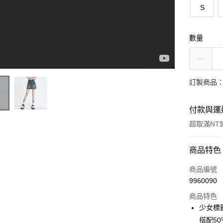
S
數量
訂製商品：
付款與運
超取滿NT$
少女標籤口袋分割牛仔短裙【014048BBAJ】
付款方式
商品特色
信用卡一
商品編號
9960090
超商取貨
商品特色
LINE Pay
少女標
搭配5