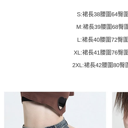
付」結帳
帳／街口支
付款 後全
２．訂單
３．收到繳
每筆NT$4
S:裙長38腰圍64臀圍
【注意事
／ATM／
1.本服務
※ 請注意
7-11取貨
用戶於交
絡購買商品
M:裙長39腰圍68臀圍
款買賣價
先享後付
每筆NT$4
2.基於同
※ 交易是
L:裙長40腰圍72臀圍
資料（包
是否繳費成
付款 後7-
用，由本
付客戶支
每筆NT$4
3.完整用
XL:裙長41腰圍76臀圍
【注意事
宅配
１．透過由
2XL:裙長42腰圍80臀
交易，需
每筆NT$7
求債權轉
２．關於
https://aft
３．未成
「AFTE
任。
４．使用「
即時審查
結果請求
５．嚴禁
形，恩沛