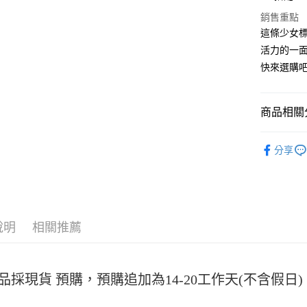
Apple Pay
銷售重點
街口支付
這條少女
活力的一面
悠遊付
快來選購
Google Pa
全盈+PAY
商品相關分
大哥付你
女裝
短裙
相關說明
分享
【大哥付
AFTEE先
1.本服務
2.付款方
相關說明
流程，驗
【關於「A
ATM付款
完成交易
AFTEE
3.實際核
便利好安
說明
相關推薦
4.訂單成
１．簡單
消。如遇
２．便利
運送方式
無法說明
３．安心
【繳款方
全家取貨
品採現貨 預購，預購追加為14-20工作天(不含假
1.分期款
【「AFT
醒簡訊。
每筆NT$4
１．於結帳
2.透過簡