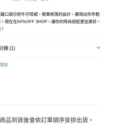
標籤口袋分割牛仔短裙，簡單俐落的設計，展現出你年輕
。現在在50％OFF SHOP，讓你的時尚搭配更加美好。
吧！
y
類 (1)
分期
 | 長裙
客服
你分期使用說明】
享後付
由台灣大哥大提供，台灣大哥大用戶可立即使用無須另外申請。
式選擇「大哥付你分期」，訂單成立後會自動跳轉到大哥付的交易
證手機門號後，選擇欲分期的期數、繳款截止日，確認付款後即
FTEE先享後付」】
。
先享後付是「在收到商品之後才付款」的支付方式。 讓您購物簡單
准額度、可分期數及費用金額請依後續交易確認頁面所載為準。
心！
立30分鐘內，如未前往確認交易或遇審核未通過，訂單將自動取
：不需註冊會員、不需綁卡、不需儲值。
「轉專審核」未通過狀況，表示未達大哥付你分期系統評分，恕
：只要手機號碼，簡訊認證，即可結帳。
評估內容。
：先確認商品／服務後，再付款。
式說明】
付款
日) 商品到貨後會依訂單順序安排出貨。
項不併入電信帳單，「大哥付你分期」於每月結算日後寄送繳費提
EE先享後付」結帳流程】
5
方式選擇「AFTEE先享後付」後，將跳轉至「AFTEE先享後
訊連結打開帳單後，可選擇「超商條碼／台灣大直營門市／銀行轉