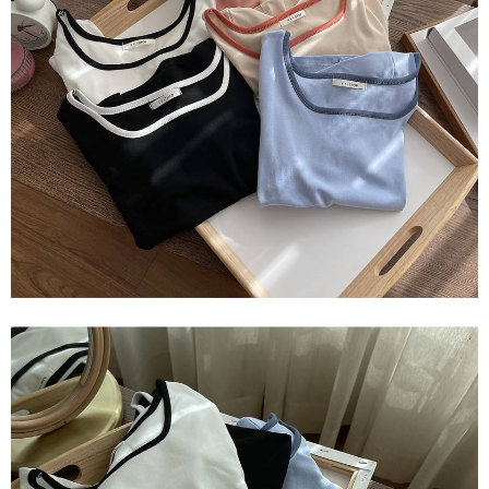
1. Perkhidmatan ini disediakan oleh Taiwan Mobile, pengguna telefon
Sila hubungi NP Taiwan Inc. di
cs_tw@netprotections.co.jp
jika anda
mudah alih boleh segera menggunakan tanpa perlu memohon lagi.
mempunyai sebarang kebimbangan mengenai pemprosesan dan
(Hanya untuk nombor langganan peribadi, tidak terbuka untuk syarikat
penggunaan pada data peribadi. Jika anda tidak bersetuju dengan data
dan kad prabayar)
peribadi yang disenaraikan seperti di atas akan dikumpul dan digunakan
2. Pilihan kaedah pembayaran "Pembayaran Ansuran Gogo", selepas
oleh AFTEE, sila jangan gunakan perkhidmatan ini.
pesanan ditubuhkan, akan secara automatik dialihkan ke proses
transaksi Gogo, selepas pengesahan nombor telefon, pilih bilangan
ansuran yang diingini, tarikh akhir pembayaran, dan setelah
mengesahkan pembayaran, transaksi akan selesai.
3. Jumlah kelulusan sebenar, bilangan ansuran dan jumlah bayaran
adalah berdasarkan halaman pengesahan transaksi seterusnya.
4. Dalam masa 30 minit selepas pesanan ditubuhkan, jika tidak pergi
untuk mengesahkan transaksi atau jika tidak lulus semakan, pesanan
akan dibatalkan secara automatik. Jika terdapat situasi "pindah untuk
semakan khusus" yang tidak lulus, ini menunjukkan bahawa sistem
penilaian tidak mencukupi, tiada penjelasan mengenai kandungan
penilaian boleh diberikan.
【Penerangan Kaedah Pembayaran】
1. Pembayaran ansuran tidak digabungkan dalam bil telekomunikasi,
"Pembayaran Ansuran Gogo" akan menghantar SMS peringatan
pembayaran selepas tarikh penyelesaian bulanan.
2. Melalui pautan SMS untuk membuka bil, anda boleh memilih untuk
membayar melalui "Kod bar kedai serbaneka / Kedai rasmi Taiwan
Mobile / Pemindahan bank / Pembayaran J街口 / iPASS MONEY" dan