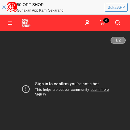
50 OFF SHOP
Buka APP
Gunakan App Kami Sekarang
0
1
/
2