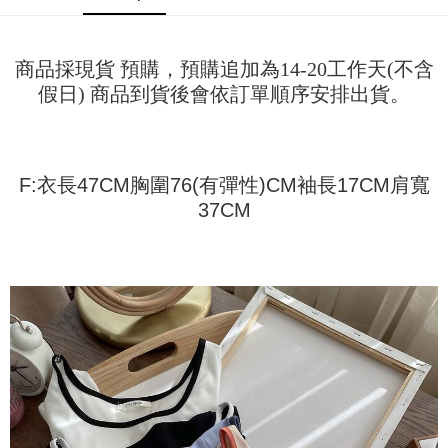
Pemindahan ATM
1. Dengan memilih AFTEE sebagai kaedah pembayaran, mesej
Jika anda memilih OP Pay Later sebagai kaedah pembayaran, sistem
pengesahan AFTEE akan muncul.
akan mengarahkan anda secara automatik ke proses transaksi OP Pay
2. Anda boleh meneruskan pembayaran selepas pengesahan SMS.
Pilihan Penghantaran
Later selepas pesanan dibuat. Anda perlu mengesahkan nombor telefon
商品採現貨 預購，預購追加為14-20工作天(不含
3. Tiada bayaran diperlukan apabila pesanan disahkan. Produk akan
mudah alih anda, memilih bilangan ansuran, dan menetapkan tarikh
dihantar ke alamat yang ditetapkan.
全家取貨付款
假日) 商品到貨後會依訂單順序安排出貨。
akhir pembayaran. Transaksi akan dianggap selesai setelah pembayaran
4. Setelah pesanan disahkan, anda akan menerima SMS pembayaran
disahkan.
NT$45/pesanan
manakala ahli aplikasi akan menerima pemberitahuan tolak aplikasi
AFTEE.
Had kredit yang diluluskan, tempoh ansuran yang tersedia, dan yuran
付款 後全家取貨
5. Tiada bayaran diperlukan apabila anda menerima produk. Sila buat
yang dikenakan adalah tertakluk kepada maklumat yang dinyatakan
pembayaran di empat kedai serbaneka utama, ATM atau perbankan
F:衣長47CM胸圍76(有彈性)CM袖長17CM肩寬
NT$45/pesanan
pada halaman pengesahan transaksi seterusnya.
dalam talian dengan SMS pembayaran atau pemberitahuan tolak aplikasi
37CM
AFTEE.
7-11取貨付款
Jika transaksi tidak disahkan dalam masa 30 minit selepas pesanan
dibuat, atau jika permohonan gagal dalam proses semakan, pesanan
NT$45/pesanan | Penghantaran percuma untuk pesanan
Sila ambil perhatian bahawa tempoh pembayaran adalah 14 hari. Walau
akan dibatalkan secara automatik. Jika permohonan gagal pada
bagaimanapun, bagi mereka yang telah memuat turun Aplikasi AFTEE
NT$499 atau lebih
peringkat "semakan manual", ini bermakna kriteria pemarkahan sistem
dan mendaftar sebagai ahli AFTEE boleh menikmati tempoh pembayaran
tidak dipenuhi; butiran penilaian khusus tidak akan didedahkan.
sehingga 45 hari.
付款 後7-11取貨
[Arahan Pembayaran]
NT$45/pesanan | Penghantaran percuma untuk pesanan
Tempoh pembayaran dikira dari masa kedai meminta pembayaran anda,
ditambah dengan bilangan hari yang boleh dilanjutkan oleh AFTEE. Anda
NT$499 atau lebih
Pembayaran ansuran melalui OP Pay Later akan dibilkan secara
boleh melanjutkan tempoh pembayaran anda sebelum anda menerima
berasingan dan tidak termasuk dalam bil telekom anda. SMS peringatan
pesanan. Walau bagaimanapun, tiada jaminan bahawa anda boleh
宅配
pembayaran akan dihantar selepas kitaran bil bulanan.
menerima pesanan anda semasa tempoh pembayaran (cth.: produk
NT$70/pesanan | Penghantaran percuma untuk pesanan
prapesanan atau produk yang mungkin mengambil masa yang lebih
Selepas mengakses bil melalui pautan dalam SMS, anda boleh