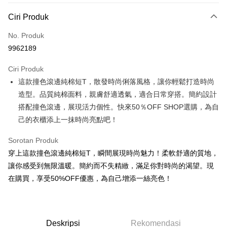
Kaedah Pembayaran
Ciri Produk
Kad Kredit (Bayaran Penuh)
No. Produk
Pengambilan di Kedai Serbaneka
9962189
LINE Pay
Ciri Produk
Apple Pay
這款撞色滾邊純棉短T，散發時尚俐落風格，讓你輕鬆打造時尚
造型。品質純棉面料，親膚舒適透氣，適合日常穿搭。簡約設計
JKOPAY
搭配撞色滾邊，展現活力個性。快來50％OFF SHOP選購，為自
Easy Wallet
己的衣櫃添上一抹時尚亮點吧！
Google Pay
Sorotan Produk
Plus PAY
穿上這款撞色滾邊純棉短T，瞬間展現時尚魅力！柔軟舒適的質地，
讓你感受到無限溫暖。簡約而不失精緻，滿足你對時尚的渴望。現
OP Pay Later
在購買，享受50%OFF優惠，為自己增添一絲亮色！
Deskripsi
[Terma Penggunaan untuk OP Pay Later]
AFTEE
Perkhidmatan ini disediakan oleh Taiwan Mobile dan tersedia untuk
Deskripsi
pengguna Taiwan Mobile tanpa memerlukan permohonan tambahan.
Deskripsi
Rekomendasi
Pertama, Mengenai Perkhidmatan AFTEE Beli Sekarang Bayar Kemudian