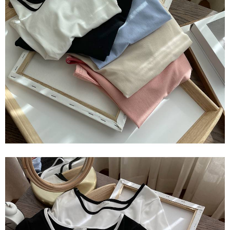
saluran lain.
【Nota Penting】
1. Perkhidmatan ini disediakan oleh "Taiwan Mobile Co., Ltd." untuk
membolehkan pengguna membeli produk atau perkhidmatan melalui
perkhidmatan ini semasa transaksi, dan kedai akan menyerahkan hak
tuntutan harga jual/beli ansuran kepada syarikat ini untuk membayar bil
menggunakan bil syarikat ini.
2. Berdasarkan tujuan kontrak persetujuan pembayaran menggunakan
"Pembayaran Ansuran Gogo", kedai akan memberikan maklumat peribadi
anda (termasuk nama, telefon atau alamat) kepada Taiwan Mobile untuk
pengumpulan, pemprosesan dan penggunaan, untuk pengesahan,
semakan dan pembetulan data yang diperlukan untuk bil ansuran oleh
Taiwan Mobile.
3. Sila baca syarat perkhidmatan pengguna secara lengkap melalui
pautan berikut: https://oppay.tw/userRule