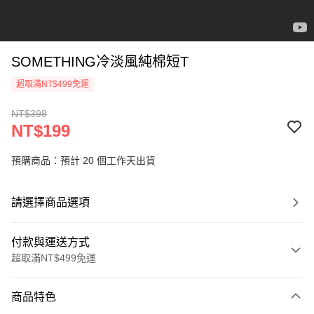
SOMETHING冷淡風純棉短T
超取滿NT$499免運
NT$398
NT$199
預購商品：預計 20 個工作天出貨
請選擇商品選項
付款與運送方式
超取滿NT$499免運
付款方式
商品特色
信用卡一次付款