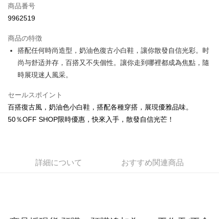
商品番号
コンビニ店頭代金引換
9962519
LINE Pay
商品の特徴
Apple Pay
搭配任何時尚造型，奶油色復古小白鞋，讓你散發自信光彩。时
尚与舒适并存，百搭又不失個性。讓你走到哪裡都成為焦點，隨
JKOPAY
時展現迷人風采。
Easy Wallet
セールスポイント
Google Pay
百搭復古風，奶油色小白鞋，搭配各種穿搭，展現優雅品味。
Plus Pay
50％OFF SHOP限時優惠，快來入手，散發自信光芒！
OP Pay Later
説明
【OP Pay Later 使用説明】
詳細について
おすすめ関連商品
AFTEE代金後払い
1. 本サービスは台湾大哥大によって提供され、台湾大哥大のユーザーは追
加の申請なしで即時に利用可能です。
説明
2. 支払い方法で「OP Pay Later」を選択すると、注文が成立した後に自動
一、 AFTEE代金後払いについて
的に OP Pay Later の取引プロセスに移行し、携帯番号を確認後、分割払
ATM払い
1.お支払い方法でAFTEE代金後払いを選択すると、携帯電話認証ウィンド
いの回数や支払い期限を選択し、支払いを確認すると取引が完了します。
ウが表示されます。
3. 実際の承認額、分割回数および費用については、後続の取引確認ページ
2.SMSで認証してお支払い手続を進めてください。