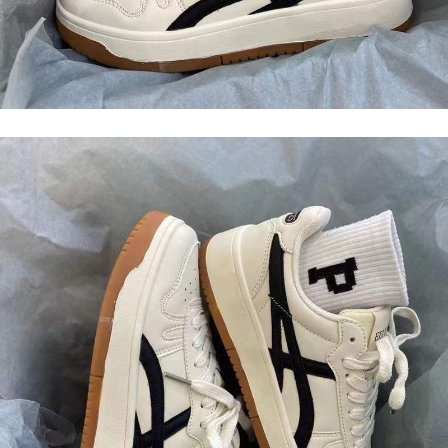
ロテクションズ（以下 AFTEE という）が提供し、AFTEEが代金を徴収し
ます。当サービスご利用の際に提供しなければならない個人情報（注文者
の氏名、電話番号、受取人の氏名、電話番号、受取人住所を含むがこれに
限らない）は、AFTEEに渡され当サービスで必要な範囲内で利用されま
す。AFTEEの個人情報の収集、処理、利用について、詳細はAFTEE公式ホ
ームページの『個人情報の収集、処理及び利用に関する声明』をご参照く
ださい（
https://aftee.tw/privacypolicy/
）。
AFTEEの初回ご利用の際に、審査を通過すれば、最高額がNT$10,000にな
ります。支払い期限を過ぎた場合、その金額に基づいて年利20%の遅延滞
納金が加算されます。未成年の利用者は、事前に法定代理人または後見人
の同意を得ればAFTEEをご利用いただけます。
個人情報の処理、利用について疑問がある、または関連する法律の権利を
行使したい場合は、ネットプロテクションズ
cs_tw@netprotections.co.jp
にご連絡ください。上記に示した個人情報を、必要な購入注文書とあわせ
てAFTEEにご提供いただく、またはAFTEEにあなたの個人情報の収集、処
理、利用を許可することににご同意いただけない場合は、当サービスを選
択しないでください。