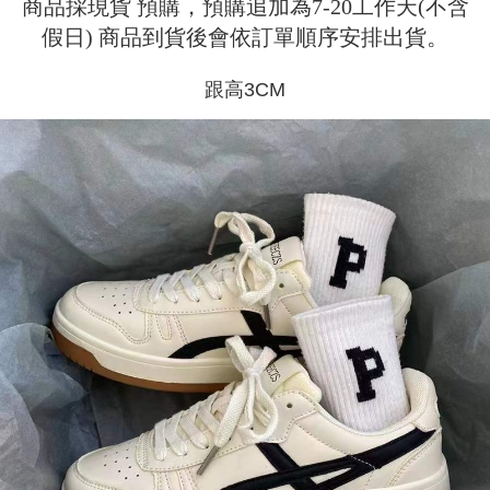
商品採現貨 預購，預購追加為7-20工作天(不含
配送方法
を基準とします。
3.注文するときのお支払いは不要です。商品はご指定の住所に配送されま
4. 注文成立後30分以内に確認取引を行わない場合や審査が通過しない場
假日) 商品到貨後會依訂單順序安排出貨。
す。
全家取貨付款
合、注文は自動的にキャンセルされます。「転専審査」に未通過の状況が
4.ご注文が完了すると、携帯に支払い通知のSMSが届きます。アプリ会員
発生した場合は、システムの評価基準に達していないことを意味し、評価
配送毎にNT$45
の場合は、AFTEE アプリプッシュ通知が届きます。
内容についての説明はいたしかねます。
跟高3CM
5.商品受け取り時のお支払いは不要です。商品を確かめてから、SMSまた
付款 後全家取貨
はアプリの通知に従って、4大コンビニ、またはATM/オンラインバンキン
グでお支払いください。
配送毎にNT$45
【支払い方法の説明】
1. 分割払いの金額は電信請求書に統合されず、「OP Pay Later」は毎月の
代金納付期限は最短で 14 日以内ですので、ご注意ください。AFTEE アプ
7-11取貨付款
締め日後に支払いリマインダーのSMSを送信します。
リをダウンロードして AFTEE 会員になるとお支払い期限を最長 45 日以内
2. SMSのリンクを通じて請求書を開いた後、「コンビニバーコード／台湾
配送毎にNT$45、NT$499以上で送料無料
まで延長できます。
大直営店舗／銀行振込／街口支払い／iPASS MONEY」などのチャネルで
支払いを選択できます。
付款 後7-11取貨
お支払期限は、ショップが請求した期日と、AFTEEで延長できる日数をも
とに計算されます。AFTEEで注文すると、商品を受け取るまで支払い期限
配送毎にNT$45、NT$499以上で送料無料
【注意事項】
を延長できますが、商品を期限内に受け取れない場合があります（例：予
1. 本サービスは「台湾大哥大株式会社」（以下「当社」といいます）によ
約商品や商品到着日が比較的遅い商品）。そのため、商品到着の有無に関
宅配
って提供され、ユーザーが取引時に本サービスを通じて商品やサービスを
わらず、AFTEEで指定された期限内にお支払いください。
購入できるようにし、店舗が売買／分割払い売買の債権を当社に譲渡した
配送毎にNT$70、NT$499以上で送料無料
後、契約に基づいて当社の請求書で帳款を支払うことになります。
二、支払い限度額
2. 「OP Pay Later」を利用する契約関係の目的から、店舗はあなたの個人
1.初回 AFTEEを ご利用の際に、認証結果及び当社の審査の結果に基づ
情報（名前、電話または住所を含む）を台湾大哥大に提供し、収集、処理
き、限度額が設定されます。
および利用するために、当社があなた本人と分割請求書に必要な情報の確
2.決済金額は最低NT$20です。
認、照合および修正を行います。
3.現在、台湾の会員のみご利用いただけます。
3. 完全なユーザーサービス規約については、以下のリンクを参照してくだ
さい：
https://oppay.tw/userRule
三、利用規約「AFTEE代金後払い」（以下当サービスという）はネットプ