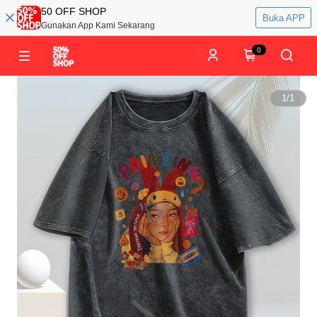
50 OFF SHOP
Buka APP
Gunakan App Kami Sekarang
0
1
/
1