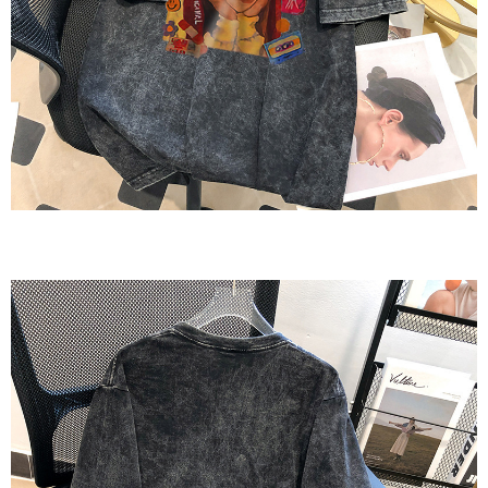
saluran lain.
【Nota Penting】
1. Perkhidmatan ini disediakan oleh "Taiwan Mobile Co., Ltd." untuk
membolehkan pengguna membeli produk atau perkhidmatan melalui
perkhidmatan ini semasa transaksi, dan kedai akan menyerahkan hak
tuntutan harga jual/beli ansuran kepada syarikat ini untuk membayar bil
menggunakan bil syarikat ini.
2. Berdasarkan tujuan kontrak persetujuan pembayaran menggunakan
"Pembayaran Ansuran Gogo", kedai akan memberikan maklumat peribadi
anda (termasuk nama, telefon atau alamat) kepada Taiwan Mobile untuk
pengumpulan, pemprosesan dan penggunaan, untuk pengesahan,
semakan dan pembetulan data yang diperlukan untuk bil ansuran oleh
Taiwan Mobile.
3. Sila baca syarat perkhidmatan pengguna secara lengkap melalui
pautan berikut: https://oppay.tw/userRule