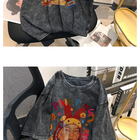
1. Perkhidmatan ini disediakan oleh Taiwan Mobile, pengguna telefon
Sila hubungi NP Taiwan Inc. di
cs_tw@netprotections.co.jp
jika anda
mudah alih boleh segera menggunakan tanpa perlu memohon lagi.
mempunyai sebarang kebimbangan mengenai pemprosesan dan
(Hanya untuk nombor langganan peribadi, tidak terbuka untuk syarikat
penggunaan pada data peribadi. Jika anda tidak bersetuju dengan data
dan kad prabayar)
peribadi yang disenaraikan seperti di atas akan dikumpul dan digunakan
2. Pilihan kaedah pembayaran "Pembayaran Ansuran Gogo", selepas
oleh AFTEE, sila jangan gunakan perkhidmatan ini.
pesanan ditubuhkan, akan secara automatik dialihkan ke proses
transaksi Gogo, selepas pengesahan nombor telefon, pilih bilangan
ansuran yang diingini, tarikh akhir pembayaran, dan setelah
mengesahkan pembayaran, transaksi akan selesai.
3. Jumlah kelulusan sebenar, bilangan ansuran dan jumlah bayaran
adalah berdasarkan halaman pengesahan transaksi seterusnya.
4. Dalam masa 30 minit selepas pesanan ditubuhkan, jika tidak pergi
untuk mengesahkan transaksi atau jika tidak lulus semakan, pesanan
akan dibatalkan secara automatik. Jika terdapat situasi "pindah untuk
semakan khusus" yang tidak lulus, ini menunjukkan bahawa sistem
penilaian tidak mencukupi, tiada penjelasan mengenai kandungan
penilaian boleh diberikan.
【Penerangan Kaedah Pembayaran】
1. Pembayaran ansuran tidak digabungkan dalam bil telekomunikasi,
"Pembayaran Ansuran Gogo" akan menghantar SMS peringatan
pembayaran selepas tarikh penyelesaian bulanan.
2. Melalui pautan SMS untuk membuka bil, anda boleh memilih untuk
membayar melalui "Kod bar kedai serbaneka / Kedai rasmi Taiwan
Mobile / Pemindahan bank / Pembayaran J街口 / iPASS MONEY" dan