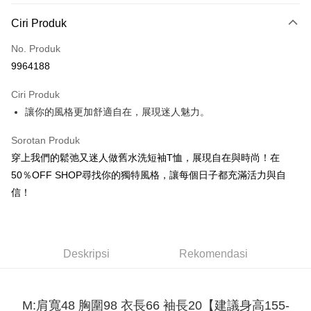
Kaedah Pembayaran
Ciri Produk
Kad Kredit (Bayaran Penuh)
No. Produk
Pengambilan di Kedai Serbaneka
9964188
LINE Pay
Ciri Produk
Apple Pay
讓你的風格更加舒適自在，展現迷人魅力。
JKOPAY
Sorotan Produk
Easy Wallet
穿上我們的鬆弛又迷人做舊水洗短袖T恤，展現自在與時尚！在
50％OFF SHOP尋找你的獨特風格，讓每個日子都充滿活力與自
Google Pay
信！
Plus PAY
OP Pay Later
Deskripsi
Deskripsi
Rekomendasi
[Terma Penggunaan untuk OP Pay Later]
AFTEE
Perkhidmatan ini disediakan oleh Taiwan Mobile dan tersedia untuk
Deskripsi
M:肩寬48 胸圍98 衣長66 袖長20【建議身高155-
pengguna Taiwan Mobile tanpa memerlukan permohonan tambahan.
Pertama, Mengenai Perkhidmatan AFTEE Beli Sekarang Bayar Kemudian