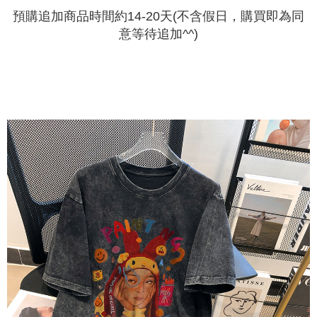
NT$499 atau lebih
lama untuk dihantar). Oleh itu, anda dikehendaki membuat pembayaran
menyelesaikan pembayaran anda melalui salah satu saluran berikut: kod
kepada AFTEE dalam tempoh sama ada anda menerima pesanan.
預購追加商品時間約14-20天(不含假日，購買即為同
bar kedai serbaneka, kedai runcit Taiwan Mobile, pemindahan bank,
意等待追加^^)
JKOPay, atau iPASS MONEY.
Kedua, Sekatan Pembayaran
1. Jumlah yang diperakui untuk pengguna kali pertama boleh sehingga
[Nota Penting]
NT$10,000. Amaun diperakui sebenar yang diluluskan akan berdasarkan
keputusan pensijilan dan semakan oleh AFTEE.
Perkhidmatan ini disediakan oleh Taiwan Mobile Co., Ltd. (“Syarikat”),
2. Amaun perbelanjaan minimum mestilah lebih besar daripada NT$20.
yang membolehkan pelanggan membeli barangan atau perkhidmatan
3. Pada masa ini hanya tersedia untuk ahli Taiwan.
melalui perkhidmatan ini pada masa transaksi. Hasil daripada pembelian
atau pembayaran ansuran akan dipindahkan oleh peniaga kepada
Ketiga, Syarat Perkhidmatan
Syarikat, dan pelanggan hendaklah membuat pembayaran mengikut
Perkhidmatan AFTEE Beli Sekarang Bayar Kemudian disediakan oleh NP
perjanjian menggunakan sistem bil Syarikat.
Taiwan, Inc. dan AFTEE akan membuat bil kepada pengguna. AFTEE
akan menggunakan data peribadi yang dikumpul (termasuk nama
Untuk memenuhi hubungan kontrak yang terjalin melalui persetujuan
pembeli, no. telefon, nama penerima, no. telefon, alamat penerima) untuk
penggunaan OP Pay Later, peniaga akan memberikan maklumat peribadi
penggunaan perkhidmatan. Sila rujuk kepada "Penyata Pengumpulan
anda (termasuk nama, nombor telefon, atau alamat) kepada Syarikat bagi
Data Peribadi, Pemprosesan, Penggunaan"
tujuan pengumpulan, pemprosesan dan penggunaan data yang
(https://aftee.tw/privacypolicy/
) untuk maklumat lanjut.
diperlukan untuk pengebilan ansuran, termasuk pengesahan,
pengesahan semula dan pembetulan.
Jumlah yang diperakui untuk pengguna kali pertama yang lulus
kelulusan boleh sehingga NT$10,000. Jika pengguna tidak membuat
Untuk terma perkhidmatan penuh, sila rujuk pautan berikut:
pembayaran dalam tempoh tersebut, yuran pembayaran lewat sebanyak
https://oppay.tw/userRule
" target="_blank" class="link revert-
20% setahun akan dikenakan. Pengguna bawah umur dikehendaki
style">https://oppay.tw/userRule
mendapatkan kebenaran daripada ibu bapa atau penjaga yang sah
untuk menggunakan AFTEE.
【Panduan Penggunaan Pembayaran Ansuran Gogo】