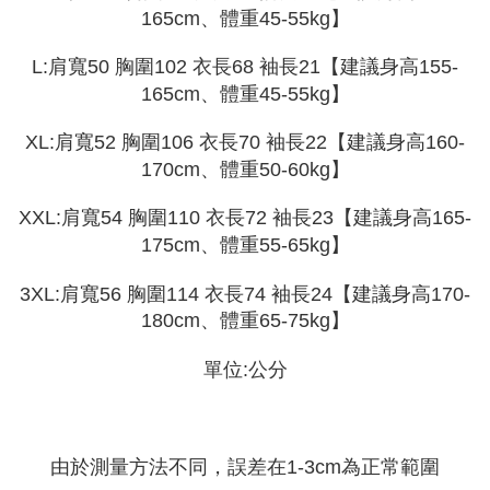
Pemindahan ATM
165cm、體重45-55kg】
1. Dengan memilih AFTEE sebagai kaedah pembayaran, mesej
Jika anda memilih OP Pay Later sebagai kaedah pembayaran, sistem
pengesahan AFTEE akan muncul.
akan mengarahkan anda secara automatik ke proses transaksi OP Pay
2. Anda boleh meneruskan pembayaran selepas pengesahan SMS.
L:肩寬50 胸圍102 衣長68 袖長21【建議身高155-
Pilihan Penghantaran
Later selepas pesanan dibuat. Anda perlu mengesahkan nombor telefon
3. Tiada bayaran diperlukan apabila pesanan disahkan. Produk akan
mudah alih anda, memilih bilangan ansuran, dan menetapkan tarikh
165cm、體重45-55kg】
dihantar ke alamat yang ditetapkan.
全家取貨付款
akhir pembayaran. Transaksi akan dianggap selesai setelah pembayaran
4. Setelah pesanan disahkan, anda akan menerima SMS pembayaran
disahkan.
NT$45/pesanan
manakala ahli aplikasi akan menerima pemberitahuan tolak aplikasi
XL:肩寬52 胸圍106 衣長70 袖長22【建議身高160-
AFTEE.
170cm、體重50-60kg】
Had kredit yang diluluskan, tempoh ansuran yang tersedia, dan yuran
付款 後全家取貨
5. Tiada bayaran diperlukan apabila anda menerima produk. Sila buat
yang dikenakan adalah tertakluk kepada maklumat yang dinyatakan
pembayaran di empat kedai serbaneka utama, ATM atau perbankan
NT$45/pesanan
pada halaman pengesahan transaksi seterusnya.
XXL:肩寬54 胸圍110 衣長72 袖長23【建議身高165-
dalam talian dengan SMS pembayaran atau pemberitahuan tolak aplikasi
AFTEE.
7-11取貨付款
175cm、體重55-65kg】
Jika transaksi tidak disahkan dalam masa 30 minit selepas pesanan
dibuat, atau jika permohonan gagal dalam proses semakan, pesanan
NT$45/pesanan | Penghantaran percuma untuk pesanan
Sila ambil perhatian bahawa tempoh pembayaran adalah 14 hari. Walau
akan dibatalkan secara automatik. Jika permohonan gagal pada
3XL:肩寬56 胸圍114 衣長74 袖長24【建議身高170-
bagaimanapun, bagi mereka yang telah memuat turun Aplikasi AFTEE
NT$499 atau lebih
peringkat "semakan manual", ini bermakna kriteria pemarkahan sistem
dan mendaftar sebagai ahli AFTEE boleh menikmati tempoh pembayaran
180cm、體重65-75kg】
tidak dipenuhi; butiran penilaian khusus tidak akan didedahkan.
sehingga 45 hari.
付款 後7-11取貨
[Arahan Pembayaran]
NT$45/pesanan | Penghantaran percuma untuk pesanan
單位:公分
Tempoh pembayaran dikira dari masa kedai meminta pembayaran anda,
ditambah dengan bilangan hari yang boleh dilanjutkan oleh AFTEE. Anda
NT$499 atau lebih
Pembayaran ansuran melalui OP Pay Later akan dibilkan secara
boleh melanjutkan tempoh pembayaran anda sebelum anda menerima
berasingan dan tidak termasuk dalam bil telekom anda. SMS peringatan
pesanan. Walau bagaimanapun, tiada jaminan bahawa anda boleh
宅配
pembayaran akan dihantar selepas kitaran bil bulanan.
menerima pesanan anda semasa tempoh pembayaran (cth.: produk
NT$70/pesanan | Penghantaran percuma untuk pesanan
由於測量方法不同，誤差在1-3cm為正常範圍
prapesanan atau produk yang mungkin mengambil masa yang lebih
Selepas mengakses bil melalui pautan dalam SMS, anda boleh