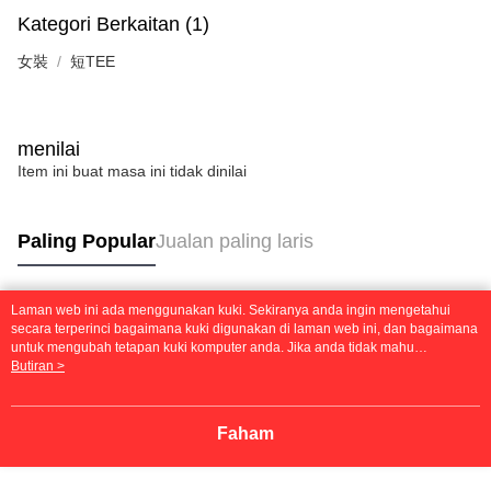
Kategori Berkaitan (1)
女裝
短TEE
menilai
Item ini buat masa ini tidak dinilai
Paling Popular
Jualan paling laris
Laman web ini ada menggunakan kuki. Sekiranya anda ingin mengetahui
Tag Popular
secara terperinci bagaimana kuki digunakan di laman web ini, dan bagaimana
untuk mengubah tetapan kuki komputer anda. Jika anda tidak mahu
menggunakan kuki di komputer anda, sila rujuk penerangan mengenai kuki.
Butiran >
Dasar Privasi
Laman web ini ada menggunakan kuki. Sekiranya anda ingin
mengetahui secara terperinci bagaimana kuki digunakan di laman web ini,
dan bagaimana untuk mengubah tetapan kuki komputer anda. Jika anda tidak
Faham
mahu menggunakan kuki di komputer anda, sila rujuk penerangan mengenai
kuki.