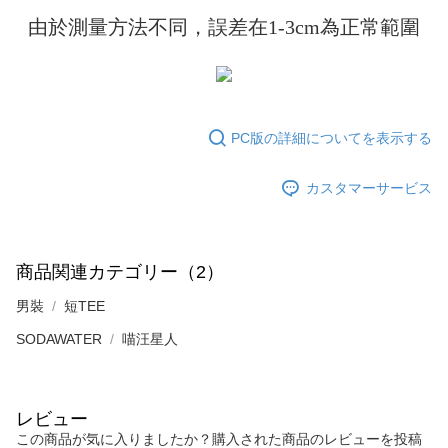
さい：
https://oppay.tw/userRule
由於測量方法不同，誤差在1-3cm為正常範圍
三、利用規約「AFTEE代金後払い」（以下当サービスという）はネットプ
ロテクションズ（以下 AFTEE という）が提供し、AFTEEが代金を徴収し
ます。当サービスご利用の際に提供しなければならない個人情報（注文者
の氏名、電話番号、受取人の氏名、電話番号、受取人住所を含むがこれに
限らない）は、AFTEEに渡され当サービスで必要な範囲内で利用されま
す。AFTEEの個人情報の収集、処理、利用について、詳細はAFTEE公式ホ
ームページの『個人情報の収集、処理及び利用に関する声明』をご参照く
PC版の詳細についてを表示する
ださい（
https://aftee.tw/privacypolicy/
）。
AFTEEの初回ご利用の際に、審査を通過すれば、最高額がNT$10,000にな
カスタマーサービス
ります。支払い期限を過ぎた場合、その金額に基づいて年利20%の遅延滞
納金が加算されます。未成年の利用者は、事前に法定代理人または後見人
の同意を得ればAFTEEをご利用いただけます。
商品関連カテゴリー（2）
個人情報の処理、利用について疑問がある、または関連する法律の権利を
行使したい場合は、ネットプロテクションズ
cs_tw@netprotections.co.jp
男裝
短TEE
にご連絡ください。上記に示した個人情報を、必要な購入注文書とあわせ
てAFTEEにご提供いただく、またはAFTEEにあなたの個人情報の収集、処
SODAWATER
喵汪星人
理、利用を許可することににご同意いただけない場合は、当サービスを選
択しないでください。
レビュー
この商品が気に入りましたか？購入された商品のレビューを投稿