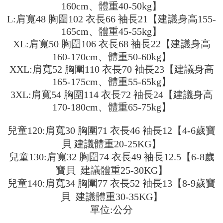
ウが表示されます。
160cm、體重40-50kg】
3. 実際の承認額、分割回数および費用については、後続の取引確認ページ
2.SMSで認証してお支払い手続を進めてください。
配送方法
を基準とします。
L:肩寬48 胸圍102 衣長66 袖長21【建議身高155-
3.注文するときのお支払いは不要です。商品はご指定の住所に配送されま
4. 注文成立後30分以内に確認取引を行わない場合や審査が通過しない場
す。
165cm、體重45-55kg】
全家取貨付款
合、注文は自動的にキャンセルされます。「転専審査」に未通過の状況が
4.ご注文が完了すると、携帯に支払い通知のSMSが届きます。アプリ会員
XL:肩寬50 胸圍106 衣長68 袖長22【建議身高
発生した場合は、システムの評価基準に達していないことを意味し、評価
配送毎にNT$45
の場合は、AFTEE アプリプッシュ通知が届きます。
内容についての説明はいたしかねます。
160-170cm、體重50-60kg】
5.商品受け取り時のお支払いは不要です。商品を確かめてから、SMSまた
付款 後全家取貨
はアプリの通知に従って、4大コンビニ、またはATM/オンラインバンキン
XXL:肩寬52 胸圍110 衣長70 袖長23【建議身高
グでお支払いください。
配送毎にNT$45
【支払い方法の説明】
165-175cm、體重55-65kg】
1. 分割払いの金額は電信請求書に統合されず、「OP Pay Later」は毎月の
代金納付期限は最短で 14 日以内ですので、ご注意ください。AFTEE アプ
3XL:肩寬54 胸圍114 衣長72 袖長24【建議身高
7-11取貨付款
締め日後に支払いリマインダーのSMSを送信します。
リをダウンロードして AFTEE 会員になるとお支払い期限を最長 45 日以内
170-180cm、體重65-75kg】
2. SMSのリンクを通じて請求書を開いた後、「コンビニバーコード／台湾
配送毎にNT$45、NT$499以上で送料無料
まで延長できます。
大直営店舗／銀行振込／街口支払い／iPASS MONEY」などのチャネルで
支払いを選択できます。
付款 後7-11取貨
お支払期限は、ショップが請求した期日と、AFTEEで延長できる日数をも
兒童120:肩寬30 胸圍71 衣長46 袖長12【4-6歲寶
とに計算されます。AFTEEで注文すると、商品を受け取るまで支払い期限
配送毎にNT$45、NT$499以上で送料無料
【注意事項】
貝 建議體重20-25KG】
を延長できますが、商品を期限内に受け取れない場合があります（例：予
1. 本サービスは「台湾大哥大株式会社」（以下「当社」といいます）によ
約商品や商品到着日が比較的遅い商品）。そのため、商品到着の有無に関
兒童130:肩寬32 胸圍74 衣長49 袖長12.5【6-8歲
宅配
って提供され、ユーザーが取引時に本サービスを通じて商品やサービスを
わらず、AFTEEで指定された期限内にお支払いください。
寶貝 建議體重25-30KG】
購入できるようにし、店舗が売買／分割払い売買の債権を当社に譲渡した
配送毎にNT$70、NT$499以上で送料無料
後、契約に基づいて当社の請求書で帳款を支払うことになります。
兒童140:肩寬34 胸圍77 衣長52 袖長13【8-9歲寶
二、支払い限度額
2. 「OP Pay Later」を利用する契約関係の目的から、店舗はあなたの個人
1.初回 AFTEEを ご利用の際に、認証結果及び当社の審査の結果に基づ
貝 建議體重30-35KG】
情報（名前、電話または住所を含む）を台湾大哥大に提供し、収集、処理
き、限度額が設定されます。
および利用するために、当社があなた本人と分割請求書に必要な情報の確
單位:公分
2.決済金額は最低NT$20です。
認、照合および修正を行います。
3.現在、台湾の会員のみご利用いただけます。
3. 完全なユーザーサービス規約については、以下のリンクを参照してくだ