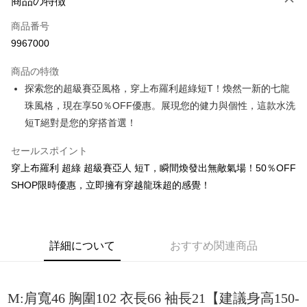
商品の特徴
クレジットカード1回払い
商品番号
コンビニ店頭代金引換
9967000
LINE Pay
商品の特徴
Apple Pay
探索您的超級賽亞風格，穿上布羅利超綠短T！煥然一新的七龍
珠風格，現在享50％OFF優惠。展現您的健力與個性，這款水洗
JKOPAY
短T絕對是您的穿搭首選！
Easy Wallet
セールスポイント
Google Pay
穿上布羅利 超綠 超級賽亞人 短T，瞬間煥發出無敵氣場！50％OFF
Plus Pay
SHOP限時優惠，立即擁有穿越龍珠超的感覺！
OP Pay Later
説明
【OP Pay Later 使用説明】
詳細について
おすすめ関連商品
AFTEE代金後払い
1. 本サービスは台湾大哥大によって提供され、台湾大哥大のユーザーは追
加の申請なしで即時に利用可能です。
説明
2. 支払い方法で「OP Pay Later」を選択すると、注文が成立した後に自動
一、 AFTEE代金後払いについて
的に OP Pay Later の取引プロセスに移行し、携帯番号を確認後、分割払
ATM払い
M:肩寬46 胸圍102 衣長66 袖長21【建議身高150-
1.お支払い方法でAFTEE代金後払いを選択すると、携帯電話認証ウィンド
いの回数や支払い期限を選択し、支払いを確認すると取引が完了します。