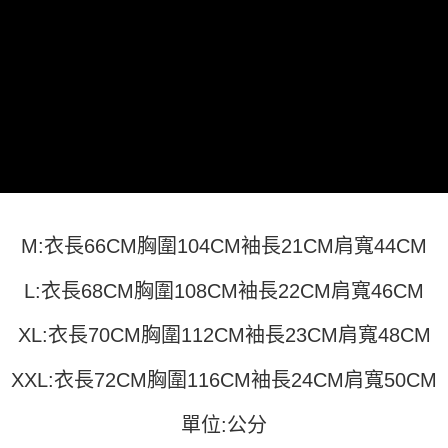
运送方式
4. 订单成立30分钟内，如未前往确认交易或遇审核未通过，订单将自动取
3. 訂單確認後不需事先繳費，商品會配送至您的指定地址。
消。如遇 “转专审核”未通过状况，表示未达系统评分，恕无法说明评估内
4. 下訂完成後，您的手機會收到一封繳費通知簡訊，APP會員則會收到
全家取貨付款
容。
AFTEE APP推播通知。
【缴款方式说明】
每笔NT$45
5. 收到商品當下無需繳費，確認無誤後，請再利用繳費通知簡訊或AFTEE
1. 分期款项不并入电信账单，“大哥付你分期”于每月结算日后寄送缴费提醒
APP於四大便利商店‧ATM/網銀等方式進行付款。
短信。
付款 後全家取貨
2. 通过短信链接打开账单后，可选择 “超商条码／台湾大直营门市／银行转
請留意繳費期限為 14 天。唯有下載 AFTEE App 成為 AFTEE 會員者方能享
每笔NT$45
账／街口支付／iPASS MONEY”等通路缴费。
有最長 45 天內付款之服務。
7-11取貨付款
【注意事项】
繳費期限，為商家向您請款的時間，再加上使用AFTEE可延長的天數所計算
1. 本服务系由 “台湾大哥大股份有限公司”所提供，让用户于交易时，得通过
每笔NT$45，满NT$499(含以上)免运费
出。使用AFTEE下訂可以延長您收到商品前的繳費天數，但無法保證一定能
本服务购买商品或服务，并由商店将买卖／分期付款买卖价金债权让与本公
夠在期限內收到商品(例如:預購商品或預計到貨時間較長者)。因此無論收到
司后，依约使用本公司账单缴交账款。
付款 後7-11取貨
商品與否，仍需要請您在AFTEE規定的時間內完成繳費。
M:衣長66CM胸圍104CM袖長21CM肩寬44CM
2. 基于同意付款使用 “大哥付你分期”之契约关系目的，商店将以您的个人资
每笔NT$45，满NT$499(含以上)免运费
料（包含姓名、电话或地址）提供予台湾大哥大进项收集、处理及利用，由
二、付款限制
台湾大哥大与本人进行分期账单所需资料之确认、核对及更正。
1. 初次使用 AFTEE 時，將依認證結果及本公司審查結果，核予每個人不同
L:衣長68CM胸圍108CM袖長22CM肩寬46CM
宅配
3. 完整用户服务条款，请详阅以下链接：
https://oppay.tw/userRule
之上限額度
2. 結帳金額須大於NT$30
每笔NT$70，满NT$499(含以上)免运费
XL:衣長70CM胸圍112CM袖長23CM肩寬48CM
3. 目前僅支援台灣會員
XXL:衣長72CM胸圍116CM袖長24CM肩寬50CM
三、聲明條款
「AFTEE先享後付」(下稱本服務)乃由恩沛科技股份有限公司(下稱 AFTEE )
所提供，並由 AFTEE 向您收取款項。因使用本服務所須提供之個人資料(包
單位:公分
含但不限於訂購人姓名、電話，收件人姓名、電話、收件地址)，將交付予