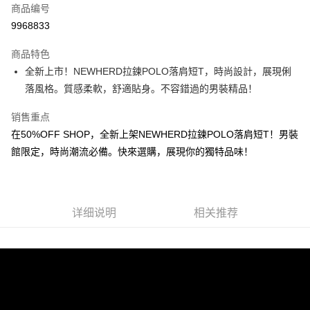
商品编号
超商取货付款
9968833
LINE Pay
商品特色
Apple Pay
全新上市！NEWHERD拉鍊POLO落肩短T，時尚設計，展現俐
落風格。質感柔軟，舒適貼身。不容錯過的男裝精品！
街口支付
销售重点
悠遊付
在50%OFF SHOP，全新上架NEWHERD拉鍊POLO落肩短T！男裝
Google Pay
館限定，時尚潮流必備。快來選購，展現你的獨特品味！
Plus PAY
大哥付你分期
详细说明
相关推荐
相关说明
【大哥付你分期使用说明】
AFTEE先享后付
1. 本服务由台湾大哥大提供，电信用户可立即使用无须另外申请。（限个人
月租型门号，不开放公司户及预付卡使用）
相关说明
2. 付款方式选择 “大哥付你分期”，订单成立后会自动跳转到大哥付的交易流
一、關於 AFTEE先享後付
程，验证手机门号后，选择欲分期的期数、缴款截止日，确认付款后即完成
ATM付款
1. 於付款方式選擇AFTEE先享後付，將跳出AFTEE先享後付手機驗證視
交易。
窗。
3. 实际核准额度、可分期数及费用金额请依后续交易确认页面所载为准。
2. 進行簡訊驗證之後，即可完成結帳手續。