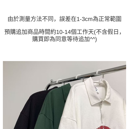
AFTEE 於本服務必要服務範圍內運用。關於 AFTEE 對於個人資料之蒐集、
處理、利用，詳參 AFTEE 官網之『個人資料蒐集、處理及利用告知聲明』
（
https://aftee.tw/privacypolicy/
）。
由於測量方法不同，誤差在1-3cm為正常範圍
若款項超過繳費期限，將根據當次的金額加收年利率 16% 的逾期滯納金。
未成年的使用者，請事先徵得法定代理人或監護人之同意方可使用
預購追加商品時間約10-14個工作天(不含假日，
AFTEE。
購買即為同意等待追加^^)
若您對於個人資料之處理、利用有任何疑問，或欲行使相關法律權利，請聯
繫恩沛科技股份有限公司。若您不同意我們將上開所示之個人資料，連同必
要之購買訂單資訊提供予 AFTEE ，或讓 AFTEE 蒐集處理利用您的個人資
料，請勿選用本服務。