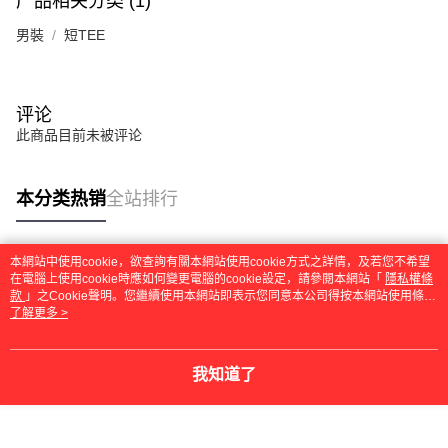
产品相关分类 (1)
男裝
短TEE
评论
此商品目前未被评论
本分类热销
全站排行
本網站中使用cookie，欲查詢有關本網站使用cookie方式之詳情，及若您不希望
热门标签
在電腦上使用cookie時應如何變更電腦的cookie設定，請參閱本網站「
隱私權條
款
」之Cookie聲明。您繼續使用本網站即表示您同意本公司得按本網站使用條款
之Cookie聲明使用cookie。
了解更多 >
我知道了