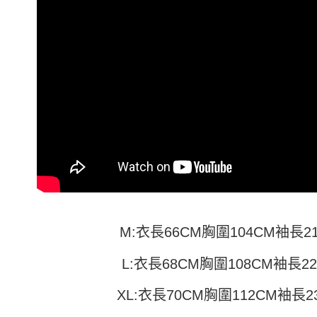
付」結帳
帳／街口支
付款 後全
２．訂單
３．收到繳
每筆NT$4
【注意事
／ATM／
1.本服務
※ 請注意
7-11取貨
用戶於交
絡購買商品
款買賣價
先享後付
每筆NT$4
2.基於同
※ 交易是
資料（包
是否繳費成
付款 後7-
用，由本
付客戶支
每筆NT$4
3.完整用
【注意事
宅配
１．透過由
交易，需
每筆NT$7
求債權轉
２．關於
https://aft
３．未成
M:衣長66CM胸圍104CM袖長2
「AFTE
任。
４．使用「
L:衣長68CM胸圍108CM袖長2
即時審查
結果請求
XL:衣長70CM胸圍112CM袖長2
５．嚴禁
形，恩沛