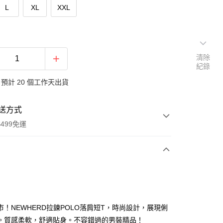
L
XL
XXL
清除
紀錄
預計 20 個工作天出貨
送方式
499免運
次付款
付款
市！NEWHERD拉鍊POLO落肩短T，時尚設計，展現俐
。質感柔軟，舒適貼身。不容錯過的男裝精品！