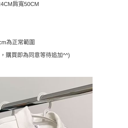
24CM肩寬50CM
cm為正常範圍
日，購買即為同意等待追加^^)