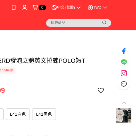
0
中文 (繁體)
TWD
ERD發泡立體英文拉鍊POLO短T
499免運
99
L41白色
L41黑色