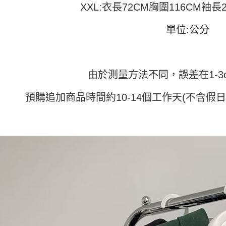
動。
XXL:衣長72CM胸圍116CM袖長
單位:公分
由於測量方法不同，誤差在1-3
預購追加商品時間約10-14個工作天(不含假