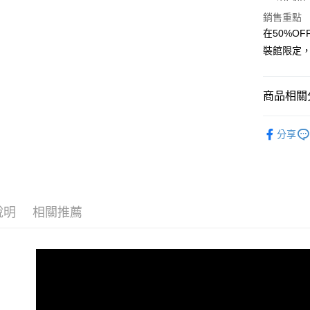
Apple Pay
銷售重點
街口支付
在50%OF
裝館限定
悠遊付
Google Pa
商品相關分
全盈+PAY
男裝
短
大哥付你
分享
相關說明
【大哥付
AFTEE先
1.本服務
2.付款方
相關說明
流程，驗
【關於「A
ATM付款
完成交易
說明
相關推薦
AFTEE
3.實際核
便利好安
4.訂單成
１．簡單
消。如遇
２．便利
運送方式
無法說明
３．安心
【繳款方
全家取貨
1.分期款
【「AFT
醒簡訊。
每筆NT$4
１．於結帳
2.透過簡