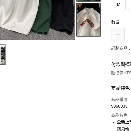
M
數量
訂製商品：
付款與運
超取滿NT$
付款方式
商品特色
信用卡一
商品編號
9968833
超商取貨
商品特色
LINE Pay
全新上
落風格