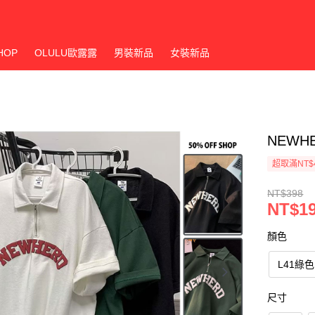
HOP
OLULU歐露露
男裝新品
女裝新品
NEWH
超取滿NT$
NT$398
NT$1
顏色
L41綠色
尺寸