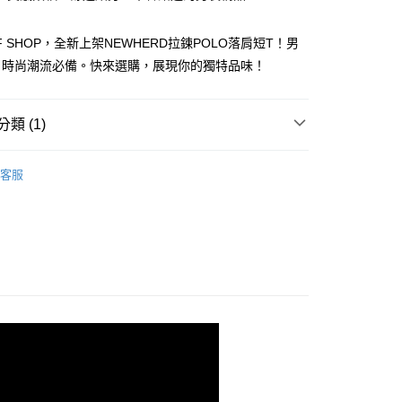
F SHOP，全新上架NEWHERD拉鍊POLO落肩短T！男
，時尚潮流必備。快來選購，展現你的獨特品味！
y
類 (1)
TEE
分期
客服
你分期使用說明】
享後付
由台灣大哥大提供，台灣大哥大用戶可立即使用無須另外申請。
式選擇「大哥付你分期」，訂單成立後會自動跳轉到大哥付的交易
證手機門號後，選擇欲分期的期數、繳款截止日，確認付款後即
FTEE先享後付」】
。
先享後付是「在收到商品之後才付款」的支付方式。 讓您購物簡單
准額度、可分期數及費用金額請依後續交易確認頁面所載為準。
心！
立30分鐘內，如未前往確認交易或遇審核未通過，訂單將自動取
：不需註冊會員、不需綁卡、不需儲值。
「轉專審核」未通過狀況，表示未達大哥付你分期系統評分，恕
：只要手機號碼，簡訊認證，即可結帳。
評估內容。
：先確認商品／服務後，再付款。
式說明】
付款
項不併入電信帳單，「大哥付你分期」於每月結算日後寄送繳費提
EE先享後付」結帳流程】
5
方式選擇「AFTEE先享後付」後，將跳轉至「AFTEE先享後
訊連結打開帳單後，可選擇「超商條碼／台灣大直營門市／銀行轉