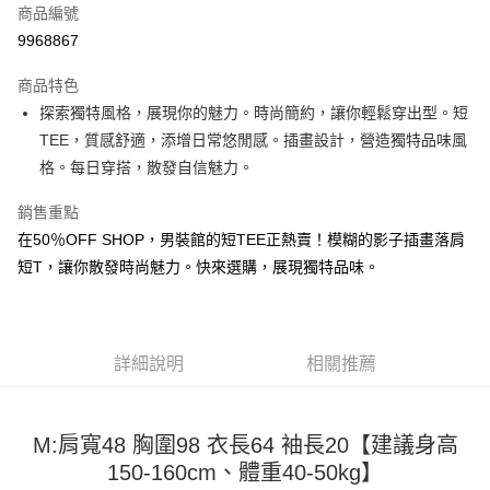
商品編號
超商取貨付款
9968867
LINE Pay
商品特色
Apple Pay
探索獨特風格，展現你的魅力。時尚簡約，讓你輕鬆穿出型。短
TEE，質感舒適，添增日常悠閒感。插畫設計，營造獨特品味風
街口支付
格。每日穿搭，散發自信魅力。
悠遊付
銷售重點
Google Pay
在50％OFF SHOP，男裝館的短TEE正熱賣！模糊的影子插畫落肩
短T，讓你散發時尚魅力。快來選購，展現獨特品味。
全盈+PAY
大哥付你分期
相關說明
【大哥付你分期使用說明】
詳細說明
相關推薦
AFTEE先享後付
1.本服務由台灣大哥大提供，台灣大哥大用戶可立即使用無須另外申請。
2.付款方式選擇「大哥付你分期」，訂單成立後會自動跳轉到大哥付的交易
相關說明
流程，驗證手機門號後，選擇欲分期的期數、繳款截止日，確認付款後即完
【關於「AFTEE先享後付」】
成交易。
M:肩寬48 胸圍98 衣長64 袖長20【建議身高
ATM付款
AFTEE先享後付是「在收到商品之後才付款」的支付方式。 讓您購物簡單
3.實際核准額度、可分期數及費用金額請依後續交易確認頁面所載為準。
150-160cm、體重40-50kg】
便利好安心！
4.訂單成立30分鐘內，如未前往確認交易或遇審核未通過，訂單將自動取
１．簡單：不需註冊會員、不需綁卡、不需儲值。