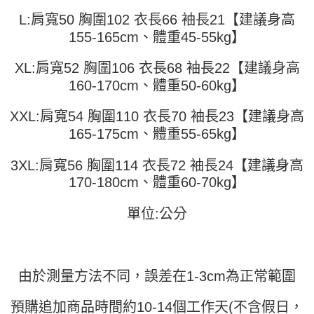
運送方式
消。如遇「轉專審核」未通過狀況，表示未達大哥付你分期系統評分，恕無
２．便利：只要手機號碼，簡訊認證，即可結帳。
L:肩寬50 胸圍102 衣長66 袖長21【建議身高
法說明評估內容。
３．安心：先確認商品／服務後，再付款。
全家取貨付款
【繳款方式說明】
155-165cm、體重45-55kg】
1.分期款項不併入電信帳單，「大哥付你分期」於每月結算日後寄送繳費提
每筆NT$45
【「AFTEE先享後付」結帳流程】
醒簡訊。
１．於結帳方式選擇「AFTEE先享後付」後，將跳轉至「AFTEE先享後付」
XL:肩寬52 胸圍106 衣長68 袖長22【建議身高
2.透過簡訊連結打開帳單後，可選擇「超商條碼／台灣大直營門市／銀行轉
付款 後全家取貨
結帳頁面，進行簡訊認證並確認金額後，即可完成結帳。
帳／街口支付／iPASS MONEY」等通路繳費。
160-170cm、體重50-60kg】
２．訂單成立數日內，您將收到繳費通知簡訊。
每筆NT$45
３．收到繳費通知簡訊後14天內，點擊此簡訊中的連結，可透過四大超商／
【注意事項】
ATM／網路銀行／等多元方式進行付款，方視為交易完成。
XXL:肩寬54 胸圍110 衣長70 袖長23【建議身高
7-11取貨付款
1.本服務係由「台灣大哥大股份有限公司」（以下簡稱本公司）所提供，讓
※ 請注意：結帳手續完成當下不需立刻繳費，但若您需要取消訂單，請聯絡
165-175cm、體重55-65kg】
用戶於交易時，得透過本服務購買商品或服務，並由商店將買賣／分期付款
每筆NT$45，滿NT$499(含以上)免運費
購買商品的店家。未經商家同意取消之訂單仍視為有效，需透過AFTEE先享
買賣價金債權讓與本公司後，依約使用本公司帳單繳交帳款。
後付繳納相關費用。
2.基於同意付款使用「大哥付你分期」之契約關係目的，商店將以您的個人
3XL:肩寬56 胸圍114 衣長72 袖長24【建議身高
付款 後7-11取貨
※ 交易是否成功請以「AFTEE先享後付 」之結帳頁面顯示為準，若有關於
資料（包含姓名、電話或地址）提供予台灣大哥大進項蒐集、處理及利用，
是否繳費成功／繳費後需取消欲退款等相關疑問，請聯繫「AFTEE先享後付
170-180cm、體重60-70kg】
每筆NT$45，滿NT$499(含以上)免運費
由本公司與您本人進行分期帳單所需資料之確認、核對及更正。
客戶支援中心」
https://netprotections.freshdesk.com/support/home
3.完整用戶服務條款，請詳閱以下連結：
https://oppay.tw/userRule
宅配
單位:公分
【注意事項】
１．透過由恩沛科技股份有限公司提供之「AFTEE先享後付」服務完成之交
每筆NT$70，滿NT$499(含以上)免運費
易，需依本服務之必要範圍內提供個人資料，並將交易相關給付款項請求債
權轉讓予恩沛科技股份有限公司。
２．關於個人資料處理事宜，請瀏覽以下網址：
由於測量方法不同，誤差在1-3cm為正常範圍
https://aftee.tw/terms/#terms3
３．未成年的使用者請事先徵得法定代理人或監護人之同意方可使用
「AFTEE先享後付」，若未經同意申辦者引起之損失，本公司不負相關責
預購追加商品時間約10-14個工作天(不含假日，