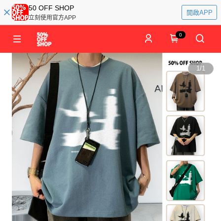
50 OFF SHOP
開啟APP
立刻使用官方APP
0
1
/
1