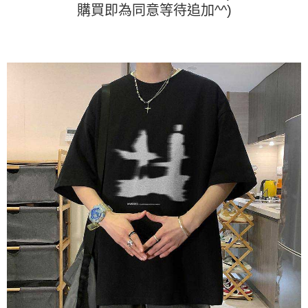
任。
購買即為同意等待追加^^)
４．使用「AFTEE先享後付」時，將依據個別帳號之用戶狀況，依本公司即
時審查核予不同之上限額度；若仍有額度不足之情形，本公司將視審查結果
請求用戶進行身份認證。
５．嚴禁一人註冊多個帳號或使用他人資訊註冊。若發現惡意使用之情形，
恩沛科技股份有限公司將有權停止該用戶之使用額度並採取法律行動。