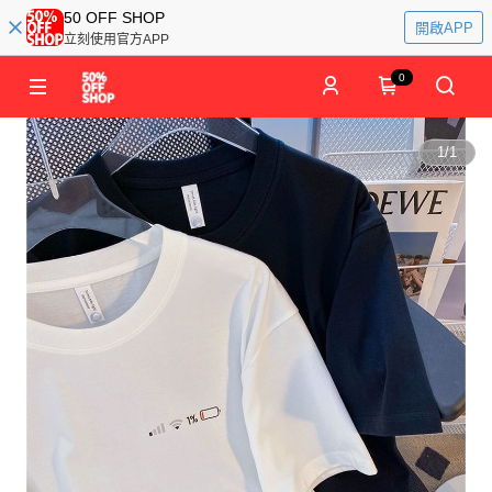
50 OFF SHOP
開啟APP
立刻使用官方APP
0
1
/
1