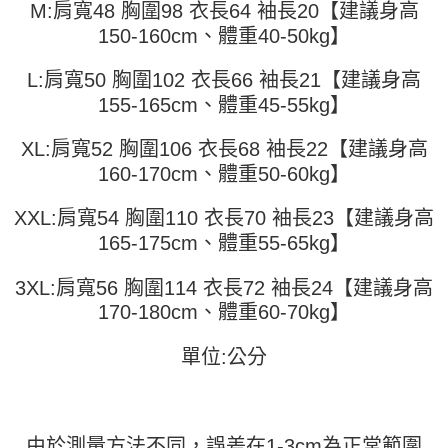
M:肩寬48 胸圍98 衣長64 袖長20【建議身高
運送方式
消。如遇「轉專審核」未通過狀況，表示未達大哥付你分期系統評分，恕無
２．便利：只要手機號碼，簡訊認證，即可結帳。
法說明評估內容。
150-160cm、體重40-50kg】
３．安心：先確認商品／服務後，再付款。
全家取貨付款
【繳款方式說明】
1.分期款項不併入電信帳單，「大哥付你分期」於每月結算日後寄送繳費提
每筆NT$45
【「AFTEE先享後付」結帳流程】
L:肩寬50 胸圍102 衣長66 袖長21【建議身高
醒簡訊。
１．於結帳方式選擇「AFTEE先享後付」後，將跳轉至「AFTEE先享後付」
2.透過簡訊連結打開帳單後，可選擇「超商條碼／台灣大直營門市／銀行轉
155-165cm、體重45-55kg】
付款 後全家取貨
結帳頁面，進行簡訊認證並確認金額後，即可完成結帳。
帳／街口支付／iPASS MONEY」等通路繳費。
２．訂單成立數日內，您將收到繳費通知簡訊。
每筆NT$45
３．收到繳費通知簡訊後14天內，點擊此簡訊中的連結，可透過四大超商／
XL:肩寬52 胸圍106 衣長68 袖長22【建議身高
【注意事項】
ATM／網路銀行／等多元方式進行付款，方視為交易完成。
7-11取貨付款
160-170cm、體重50-60kg】
1.本服務係由「台灣大哥大股份有限公司」（以下簡稱本公司）所提供，讓
※ 請注意：結帳手續完成當下不需立刻繳費，但若您需要取消訂單，請聯絡
用戶於交易時，得透過本服務購買商品或服務，並由商店將買賣／分期付款
每筆NT$45，滿NT$499(含以上)免運費
購買商品的店家。未經商家同意取消之訂單仍視為有效，需透過AFTEE先享
買賣價金債權讓與本公司後，依約使用本公司帳單繳交帳款。
XXL:肩寬54 胸圍110 衣長70 袖長23【建議身高
後付繳納相關費用。
2.基於同意付款使用「大哥付你分期」之契約關係目的，商店將以您的個人
付款 後7-11取貨
※ 交易是否成功請以「AFTEE先享後付 」之結帳頁面顯示為準，若有關於
165-175cm、體重55-65kg】
資料（包含姓名、電話或地址）提供予台灣大哥大進項蒐集、處理及利用，
是否繳費成功／繳費後需取消欲退款等相關疑問，請聯繫「AFTEE先享後付
每筆NT$45，滿NT$499(含以上)免運費
由本公司與您本人進行分期帳單所需資料之確認、核對及更正。
客戶支援中心」
https://netprotections.freshdesk.com/support/home
3.完整用戶服務條款，請詳閱以下連結：
https://oppay.tw/userRule
3XL:肩寬56 胸圍114 衣長72 袖長24【建議身高
宅配
【注意事項】
170-180cm、體重60-70kg】
１．透過由恩沛科技股份有限公司提供之「AFTEE先享後付」服務完成之交
每筆NT$70，滿NT$499(含以上)免運費
易，需依本服務之必要範圍內提供個人資料，並將交易相關給付款項請求債
單位:公分
權轉讓予恩沛科技股份有限公司。
２．關於個人資料處理事宜，請瀏覽以下網址：
https://aftee.tw/terms/#terms3
３．未成年的使用者請事先徵得法定代理人或監護人之同意方可使用
「AFTEE先享後付」，若未經同意申辦者引起之損失，本公司不負相關責
由於測量方法不同，誤差在1-3cm為正常範圍