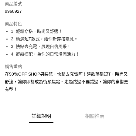
商品編號
超商取貨付款
9968927
LINE Pay
商品特色
Apple Pay
1. 輕鬆穿搭，時尚又舒適！
2. 精選短T款式，給你新穿搭靈感。
街口支付
3. 快點去充電，展現自信風采！
悠遊付
4. 輕鬆搭配，為你的日常增添活力！
Google Pay
銷售重點
在50％OFF SHOP男裝館，快點去充電阿！這款落肩短T，時尚又
全盈+PAY
舒適，讓你即刻成為街頭焦點。走過路過不要錯過，讓你的穿搭更
大哥付你分期
有型！
相關說明
【大哥付你分期使用說明】
AFTEE先享後付
1.本服務由台灣大哥大提供，台灣大哥大用戶可立即使用無須另外申請。
2.付款方式選擇「大哥付你分期」，訂單成立後會自動跳轉到大哥付的交易
相關說明
詳細說明
相關推薦
流程，驗證手機門號後，選擇欲分期的期數、繳款截止日，確認付款後即完
【關於「AFTEE先享後付」】
成交易。
ATM付款
AFTEE先享後付是「在收到商品之後才付款」的支付方式。 讓您購物簡單
3.實際核准額度、可分期數及費用金額請依後續交易確認頁面所載為準。
便利好安心！
4.訂單成立30分鐘內，如未前往確認交易或遇審核未通過，訂單將自動取
１．簡單：不需註冊會員、不需綁卡、不需儲值。