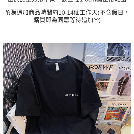
任。
４．使用「AFTEE先享後付」時，將依據個別帳號之用戶狀況，依本公司即
時審查核予不同之上限額度；若仍有額度不足之情形，本公司將視審查結果
預購追加商品時間約10-14個工作天(不含假日，
請求用戶進行身份認證。
購買即為同意等待追加^^)
５．嚴禁一人註冊多個帳號或使用他人資訊註冊。若發現惡意使用之情形，
恩沛科技股份有限公司將有權停止該用戶之使用額度並採取法律行動。