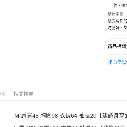
Apple Pay
約，適
街口支付
銷售重點
感受清新
悠遊付
特品味。5
Google Pa
全盈+PAY
商品相關分
大哥付你
男裝
短
相關說明
分享
【大哥付
AFTEE先
1.本服務
2.付款方
相關說明
流程，驗
【關於「A
ATM付款
完成交易
AFTEE
3.實際核
便利好安
說明
相關推薦
4.訂單成
１．簡單
消。如遇
２．便利
運送方式
無法說明
３．安心
【繳款方
全家取貨
M:肩寬48 胸圍98 衣長64 袖長20【建議身高15
1.分期款
【「AFT
醒簡訊。
每筆NT$4
１．於結帳
2.透過簡