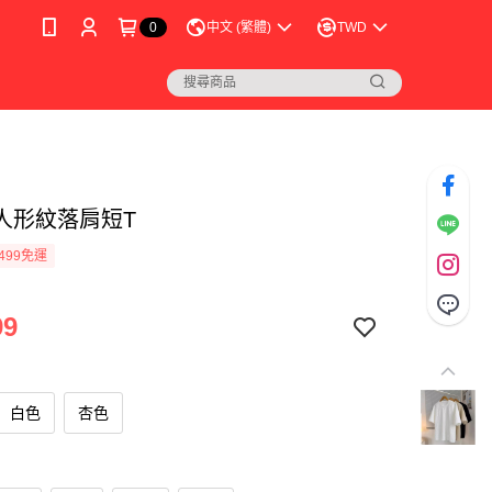
0
中文 (繁體)
TWD
人形紋落肩短T
499免運
99
白色
杏色