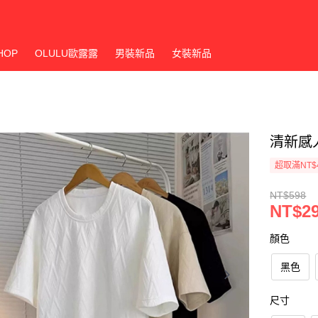
HOP
OLULU歐露露
男裝新品
女裝新品
清新感
超取滿NT$
NT$598
NT$2
顏色
黑色
尺寸