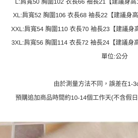
付」結帳
L:肩寬50 胸圍102 衣長66 袖長21【建議身高15
帳／街口支
付款 後全
２．訂單
３．收到繳
XL:肩寬52 胸圍106 衣長68 袖長22【建議身高1
每筆NT$4
【注意事
／ATM／
1.本服務
※ 請注意
7-11取貨
用戶於交
XXL:肩寬54 胸圍110 衣長70 袖長23【建議身高1
絡購買商品
款買賣價
先享後付
每筆NT$4
2.基於同
※ 交易是
3XL:肩寬56 胸圍114 衣長72 袖長24【建議身高1
資料（包
是否繳費成
付款 後7-
用，由本
付客戶支
每筆NT$4
3.完整用
單位:公分
【注意事
宅配
１．透過由
交易，需
每筆NT$7
求債權轉
由於測量方法不同，誤差在1-3
２．關於
https://aft
３．未成
預購追加商品時間約10-14個工作天(不含假
「AFTE
任。
４．使用「
即時審查
結果請求
５．嚴禁
形，恩沛