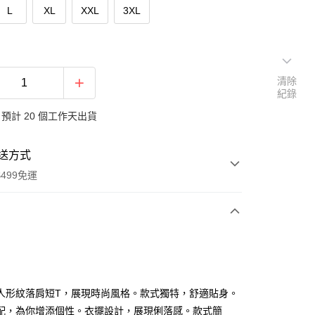
L
XL
XXL
3XL
清除
紀錄
預計 20 個工作天出貨
送方式
499免運
次付款
付款
人形紋落肩短T，展現時尚風格。款式獨特，舒適貼身。
配，為你增添個性。衣擺設計，展現俐落感。款式簡