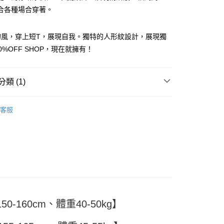
合各種場合穿著。
的風，穿上短T，展現自我。獨特的人形紋設計，展現獨
0%OFF SHOP，現在就擁有！
y
類 (1)
分期
TEE
客服
你分期使用說明】
享後付
由台灣大哥大提供，台灣大哥大用戶可立即使用無須另外申請。
式選擇「大哥付你分期」，訂單成立後會自動跳轉到大哥付的交易
證手機門號後，選擇欲分期的期數、繳款截止日，確認付款後即
FTEE先享後付」】
。
先享後付是「在收到商品之後才付款」的支付方式。 讓您購物簡單
准額度、可分期數及費用金額請依後續交易確認頁面所載為準。
心！
立30分鐘內，如未前往確認交易或遇審核未通過，訂單將自動取
：不需註冊會員、不需綁卡、不需儲值。
「轉專審核」未通過狀況，表示未達大哥付你分期系統評分，恕
：只要手機號碼，簡訊認證，即可結帳。
評估內容。
：先確認商品／服務後，再付款。
式說明】
付款
0-160cm、體重40-50kg】
項不併入電信帳單，「大哥付你分期」於每月結算日後寄送繳費提
EE先享後付」結帳流程】
5
方式選擇「AFTEE先享後付」後，將跳轉至「AFTEE先享後
訊連結打開帳單後，可選擇「超商條碼／台灣大直營門市／銀行轉