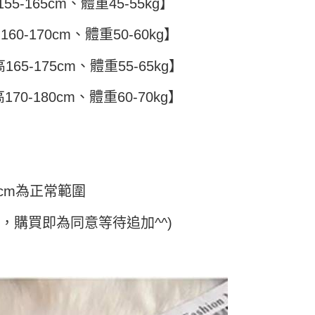
頁面，進行簡訊認證並確認金額後，即可完成結帳。
5-165cm、體重45-55kg】
付／iPASS MONEY」等通路繳費。
家取貨
成立數日內，您將收到繳費通知簡訊。
費通知簡訊後14天內，點擊此簡訊中的連結，可透過四大超商
60-170cm、體重50-60kg】
5
項】
網路銀行／等多元方式進行付款，方視為交易完成。
係由「台灣大哥大股份有限公司」（以下簡稱本公司）所提供，讓
：結帳手續完成當下不需立刻繳費，但若您需要取消訂單，請聯
付款
易時，得透過本服務購買商品或服務，並由商店將買賣／分期付
65-175cm、體重55-65kg】
的店家。未經商家同意取消之訂單仍視為有效，需透過AFTEE
金債權讓與本公司後，依約使用本公司帳單繳交帳款。
繳納相關費用。
5，滿NT$499(含以上)免運費
意付款使用「大哥付你分期」之契約關係目的，商店將以您的個人
否成功請以「AFTEE先享後付 」之結帳頁面顯示為準，若有關於
70-180cm、體重60-70kg】
含姓名、電話或地址）提供予台灣大哥大進項蒐集、處理及利
功／繳費後需取消欲退款等相關疑問，請聯繫「AFTEE先享後
11取貨
公司與您本人進行分期帳單所需資料之確認、核對及更正。
援中心」
https://netprotections.freshdesk.com/support/home
5，滿NT$499(含以上)免運費
戶服務條款，請詳閱以下連結：
https://oppay.tw/userRule
項】
恩沛科技股份有限公司提供之「AFTEE先享後付」服務完成之
依本服務之必要範圍內提供個人資料，並將交易相關給付款項請
0，滿NT$499(含以上)免運費
讓予恩沛科技股份有限公司。
cm為正常範圍
個人資料處理事宜，請瀏覽以下網址：
ee.tw/terms/#terms3
年的使用者請事先徵得法定代理人或監護人之同意方可使用
日，購買即為同意等待追加^^)
E先享後付」，若未經同意申辦者引起之損失，本公司不負相關責
AFTEE先享後付」時，將依據個別帳號之用戶狀況，依本公司
核予不同之上限額度；若仍有額度不足之情形，本公司將視審查
用戶進行身份認證。
一人註冊多個帳號或使用他人資訊註冊。若發現惡意使用之情
科技股份有限公司將有權停止該用戶之使用額度並採取法律行