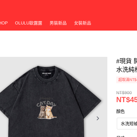
HOP
OLULU歐露露
男裝新品
女裝新品
#現貨 
水洗純
超取滿NT$
NT$900
NT$4
顏色
水洗短