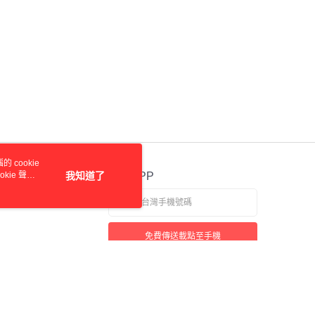
科技股份有限公司將有權停止該用戶之使用額度並採取法律行
 cookie
kie 聲明
我知道了
官方APP
免費傳送載點至手機
本站最佳瀏覽環境請使用 Google Chrome、Firefox 或 Edge 以上版本