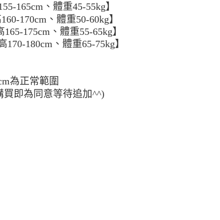
5
5-165cm、體重45-55kg】
方式選擇「AFTEE先享後付」後，將跳轉至「AFTEE先享後
訊連結打開帳單後，可選擇「超商條碼／台灣大直營門市／銀行轉
頁面，進行簡訊認證並確認金額後，即可完成結帳。
60-170cm、體重50-60kg】
付／iPASS MONEY」等通路繳費。
家取貨
成立數日內，您將收到繳費通知簡訊。
65-175cm、體重55-65kg】
費通知簡訊後14天內，點擊此簡訊中的連結，可透過四大超商
5
項】
網路銀行／等多元方式進行付款，方視為交易完成。
70-180cm、體重65-75kg】
係由「台灣大哥大股份有限公司」（以下簡稱本公司）所提供，讓
：結帳手續完成當下不需立刻繳費，但若您需要取消訂單，請聯
付款
易時，得透過本服務購買商品或服務，並由商店將買賣／分期付
的店家。未經商家同意取消之訂單仍視為有效，需透過AFTEE
金債權讓與本公司後，依約使用本公司帳單繳交帳款。
繳納相關費用。
5，滿NT$499(含以上)免運費
意付款使用「大哥付你分期」之契約關係目的，商店將以您的個人
否成功請以「AFTEE先享後付 」之結帳頁面顯示為準，若有關於
cm為正常範圍
含姓名、電話或地址）提供予台灣大哥大進項蒐集、處理及利
功／繳費後需取消欲退款等相關疑問，請聯繫「AFTEE先享後
11取貨
公司與您本人進行分期帳單所需資料之確認、核對及更正。
購買即為同意等待追加^^)
援中心」
https://netprotections.freshdesk.com/support/home
5，滿NT$499(含以上)免運費
戶服務條款，請詳閱以下連結：
https://oppay.tw/userRule
項】
恩沛科技股份有限公司提供之「AFTEE先享後付」服務完成之
依本服務之必要範圍內提供個人資料，並將交易相關給付款項請
0，滿NT$499(含以上)免運費
讓予恩沛科技股份有限公司。
個人資料處理事宜，請瀏覽以下網址：
ee.tw/terms/#terms3
年的使用者請事先徵得法定代理人或監護人之同意方可使用
E先享後付」，若未經同意申辦者引起之損失，本公司不負相關責
AFTEE先享後付」時，將依據個別帳號之用戶狀況，依本公司
核予不同之上限額度；若仍有額度不足之情形，本公司將視審查
用戶進行身份認證。
一人註冊多個帳號或使用他人資訊註冊。若發現惡意使用之情