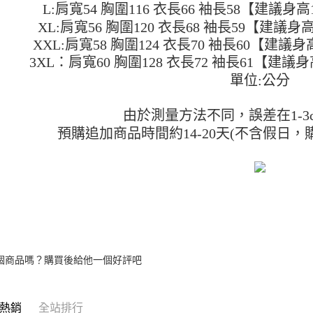
醒簡訊。
每筆NT$4
L:肩寬54 胸圍116 衣長66 袖長58【建議身高15
１．於結帳
2.透過簡
付」結帳
XL:肩寬56 胸圍120 衣長68 袖長59【建議身高1
帳／街口支
付款 後全
２．訂單
XXL:肩寬58 胸圍124 衣長70 袖長60【建議身高1
３．收到繳
每筆NT$4
【注意事
／ATM／
3XL：肩寬60 胸圍128 衣長72 袖長61【建議身高1
1.本服務
※ 請注意
7-11取貨
單位:公分
用戶於交
絡購買商品
款買賣價
先享後付
每筆NT$4
2.基於同
※ 交易是
由於測量方法不同，誤差在1-3
資料（包
是否繳費成
付款 後7-
用，由本
預購追加商品時間約14-20天(不含假日，
付客戶支
每筆NT$4
3.完整用
【注意事
宅配
１．透過由
交易，需
每筆NT$7
求債權轉
２．關於
https://aft
３．未成
「AFTE
任。
個商品嗎？購買後給他一個好評吧
４．使用「
即時審查
結果請求
熱銷
全站排行
５．嚴禁