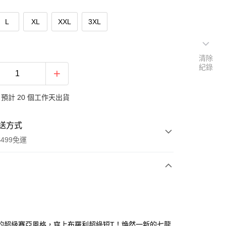
L
XL
XXL
3XL
清除
紀錄
預計 20 個工作天出貨
送方式
499免運
次付款
付款
的超級賽亞風格，穿上布羅利超綠短T！煥然一新的七龍