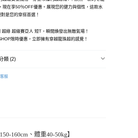
，現在享50％OFF優惠。展現您的健力與個性，這款水
絕對是您的穿搭首選！
 超綠 超級賽亞人 短T，瞬間煥發出無敵氣場！
F SHOP限時優惠，立即擁有穿越龍珠超的感覺！
y
類 (2)
分期
TEE
客服
你分期使用說明】
ER
喵汪星人
享後付
由台灣大哥大提供，台灣大哥大用戶可立即使用無須另外申請。
式選擇「大哥付你分期」，訂單成立後會自動跳轉到大哥付的交易
證手機門號後，選擇欲分期的期數、繳款截止日，確認付款後即
FTEE先享後付」】
。
先享後付是「在收到商品之後才付款」的支付方式。 讓您購物簡單
准額度、可分期數及費用金額請依後續交易確認頁面所載為準。
心！
立30分鐘內，如未前往確認交易或遇審核未通過，訂單將自動取
：不需註冊會員、不需綁卡、不需儲值。
「轉專審核」未通過狀況，表示未達大哥付你分期系統評分，恕
：只要手機號碼，簡訊認證，即可結帳。
評估內容。
：先確認商品／服務後，再付款。
式說明】
付款
0-160cm、體重40-50kg】
項不併入電信帳單，「大哥付你分期」於每月結算日後寄送繳費提
EE先享後付」結帳流程】