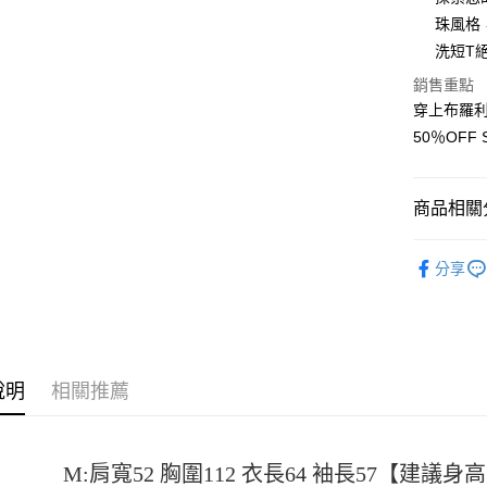
珠風格
Apple Pay
洗短T
街口支付
銷售重點
穿上布羅利
悠遊付
50％OF
Google Pa
全盈+PAY
商品相關分
大哥付你
男裝
短
相關說明
分享
【大哥付
SODAWAT
AFTEE先
1.本服務
2.付款方
相關說明
流程，驗
【關於「A
ATM付款
完成交易
AFTEE
3.實際核
便利好安
說明
相關推薦
4.訂單成
１．簡單
消。如遇
２．便利
運送方式
無法說明
３．安心
【繳款方
全家取貨
M:肩寬52 胸圍112 衣長64 袖長57【建議身高15
1.分期款
【「AFT